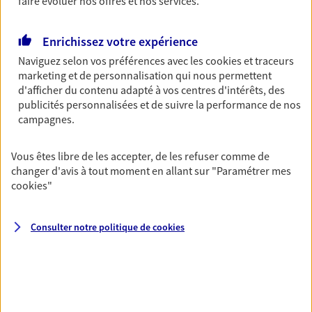
faire évoluer nos offres et nos services.
Découvrir les offres Épargne
Enrichissez votre expérience
Naviguez selon vos préférences avec les
cookies et traceurs
Retraite
marketing et de personnalisation qui nous permettent
Préparez sereinement ce nouveau chapitre de
d'afficher du contenu adapté à vos centres d'intérêts, des
votre vie avec les conseils d'un expert. Découvrez
publicités personnalisées et de suivre la performance de nos
notre solution PER (Plan Epargne Retraite)
campagnes.
spécialement conçue pour la retraite.
Découvrir l'offre Retraite
Vous êtes libre de les accepter, de les refuser comme de
changer d'avis à tout moment en allant sur
"Paramétrer mes
cookies
"
Prévoyance
Pour un avenir serein, assurez-vous avec notre
Consulter notre politique de
cookies
contrat prévoyance. Préservez vos proches en cas
d'accident ou de maladie en optant pour les
garanties incapacité temporaire totale de travail,
invalidité ou de décès.
Découvrir l'offre Prévoyance