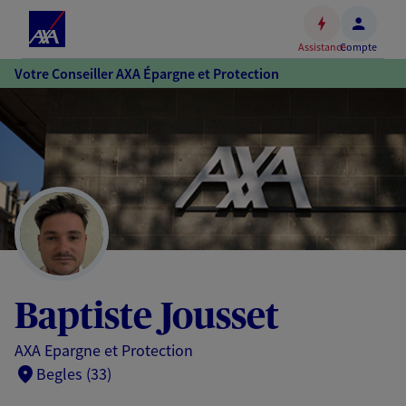
Espace
client
Assistance
Compte
Accéder
Votre Conseiller AXA Épargne et Protection
au
contenu
principal
Accéder
au
pied
de
page
Baptiste Jousset
AXA Epargne et Protection
Begles (33)