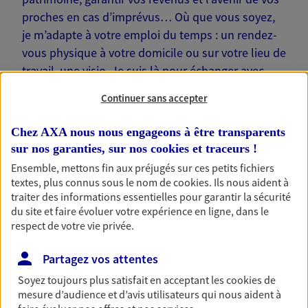
proches en cas d’imprévus… Où que vous soyez,
je m’adapte à votre emploi du temps : un rendez-
vous physique à votre domicile ou sur votre lieu de
travail, une visio. Je suis là pour échanger avec
vous !
Continuer sans accepter
Chez AXA nous nous engageons à être transparents
sur nos garanties, sur nos
cookies et traceurs
!
Ensemble, mettons fin aux préjugés sur ces petits fichiers
Nos offres phares
textes, plus connus sous le nom de
cookies
. Ils nous aident à
traiter des informations essentielles pour garantir la sécurité
du site et faire évoluer votre expérience en ligne, dans le
respect de votre vie privée.
Épargne
Réalisez vos projets grâce à votre épargne : achat
Partagez vos attentes
immobilier, études des enfants ou voyage autour
Soyez toujours plus satisfait en acceptant les
cookies
de
du monde… Épargnez à votre rythme et
mesure d’audience et d’avis utilisateurs qui nous aident à
simplement, selon votre profil.