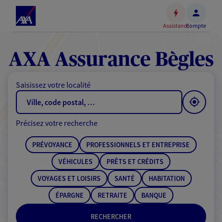
Espace
client
Assistance
Compte
Accéder
au
contenu
AXA Assurance Bègles
principal
Accéder
Saisissez votre localité
au
pied
de
Précisez votre recherche
page
PRÉVOYANCE
PROFESSIONNELS ET ENTREPRISE
VÉHICULES
PRÊTS ET CRÉDITS
VOYAGES ET LOISIRS
SANTÉ
HABITATION
ÉPARGNE
RETRAITE
BANQUE
RECHERCHER