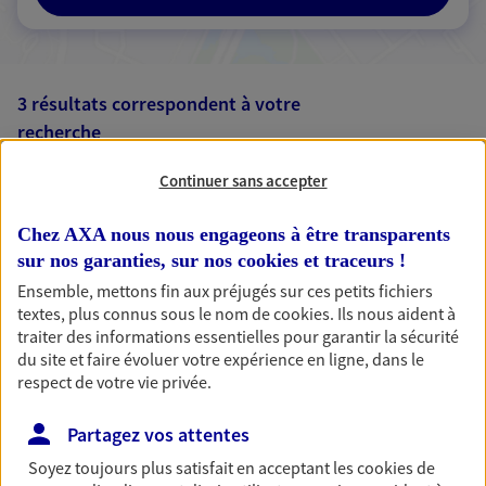
3 résultats correspondent à votre
recherche
Passer les
résultats
Continuer sans accepter
Liste
Carte
Chez AXA nous nous engageons à être transparents
sur nos garanties, sur nos
cookies et traceurs
!
Ensemble, mettons fin aux préjugés sur ces petits fichiers
Patty Nazrally
textes, plus connus sous le nom de
cookies
. Ils nous aident à
traiter des informations essentielles pour garantir la sécurité
Mandataire d'Assurance AXA Epargne et
du site et faire évoluer votre expérience en ligne, dans le
Protection
respect de votre vie privée.
33130 Begles
Partagez vos attentes
06 77 38 97 84
Soyez toujours plus satisfait en acceptant les
cookies
de