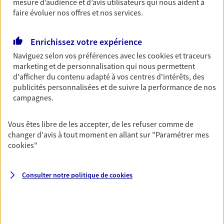
mesure d’audience et d’avis utilisateurs qui nous aident à
faire évoluer nos offres et nos services.
NOUS CONTACTER
VOIR NOTRE SITE WEB
Enrichissez votre expérience
Naviguez selon vos préférences avec les
cookies et traceurs
N° Orias * (orias.fr) : 22004742
marketing et de personnalisation qui nous permettent
d'afficher du contenu adapté à vos centres d'intérêts, des
publicités personnalisées et de suivre la performance de nos
campagnes.
Baptiste Jousset
Vous êtes libre de les accepter, de les refuser comme de
Conseiller AXA Epargne et Protection
changer d'avis à tout moment en allant sur
"Paramétrer mes
33130 Begles
cookies
"
06 76 53 94 99
Consulter notre politique de
cookies
NOUS CONTACTER
VOIR NOTRE SITE WEB