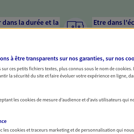
dans la durée et la
Etre dans l'é
Parce que proposer 
mandataires mettent
rojets de vie tout au long de
pour mieux comprend
us concevons notre métier : dans
en cas de difficultés.
s à être transparents sur nos garanties, sur nos
coo
 C'est en apprenant à vous
s de meilleures solutions.
sur ces petits fichiers textes, plus connus sous le nom de
cookies
.
tir la sécurité du site et faire évoluer votre expérience en ligne, da
ceptant les
cookies
de mesure d’audience et d’avis utilisateurs qui n
solutions AXA Épargne e
nce
c les
cookies et traceurs
marketing et de personnalisation qui nous