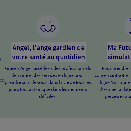
Angel, l'ange gardien de
Ma Futu
votre santé au quotidien
simulat
s
Grâce à Angel, accédez à des professionnels
Pour prendre l
de santé et des services en ligne pour
concernant votre r
de
prendre soin de vous, dans la vie de tous les
ligne Ma Future
jours tout autant que dans les moments
d'estimer à dat
difficiles.
percevrez apr