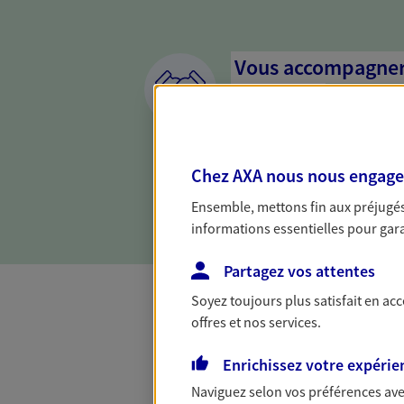
Vous accompagner 
confiance
Vous accompagner dans vos p
votre vie, c'est ainsi que no
Chez AXA nous nous engageon
la confiance et la proximité.
connaître que nous proposon
Ensemble, mettons fin aux préjugés 
informations essentielles pour garan
Partagez vos attentes
Soyez toujours plus satisfait en ac
offres et nos services.
Toutes nos 
Enrichissez votre expérie
Naviguez selon vos préférences ave