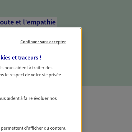
coute et l'empathie
commence d'abord par écouter, nos
 l'empathie au cœur de leurs échanges
Continuer sans accepter
re vos besoins et mieux vous soutenir
kies et traceurs
!
 Ils nous aident à traiter des
ns le respect de votre vie privée.
ous aident à faire évoluer nos
t Protection
 permettent d'afficher du contenu