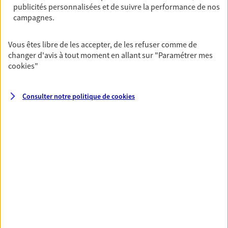
publicités personnalisées et de suivre la performance de nos
campagnes.
Santé
Couvrez vos dépenses de santé ainsi que celles de
Vous êtes libre de les accepter, de les refuser comme de
votre famille avec la complémentaire santé qui
changer d'avis à tout moment en allant sur
"Paramétrer mes
vous ressemble.
cookies
"
Découvrir l'offre Santé
Consulter notre politique de
cookies
VOIR TOUTES NOS OFFRES
Nos expertises
Réaliser un bilan social et