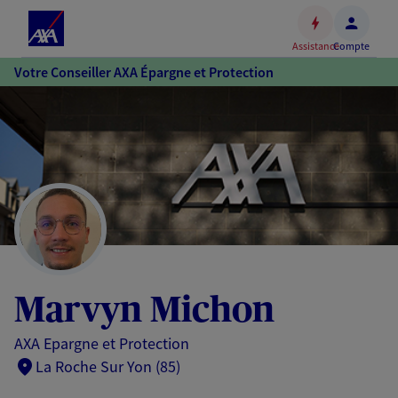
Espace
client
Assistance
Compte
Accéder
Votre Conseiller AXA Épargne et Protection
au
contenu
principal
Accéder
au
pied
de
page
Marvyn Michon
AXA Epargne et Protection
La Roche Sur Yon (85)