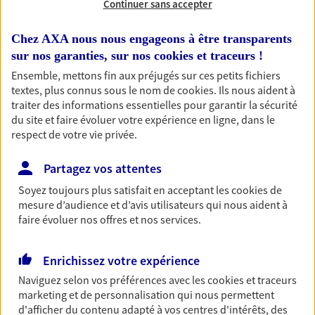
Continuer sans accepter
Découvrir les offres Épargne
Chez AXA nous nous engageons à être transparents
sur nos garanties, sur nos
cookies et traceurs
!
Retraite
Ensemble, mettons fin aux préjugés sur ces petits fichiers
Préparez sereinement ce nouveau chapitre de
textes, plus connus sous le nom de
cookies
. Ils nous aident à
votre vie avec les conseils d'un expert. Découvrez
traiter des informations essentielles pour garantir la sécurité
notre solution PER (Plan Epargne Retraite)
du site et faire évoluer votre expérience en ligne, dans le
spécialement conçue pour la retraite.
respect de votre vie privée.
Découvrir l'offre Retraite
Partagez vos attentes
Soyez toujours plus satisfait en acceptant les
cookies
de
Prévoyance
mesure d’audience et d’avis utilisateurs qui nous aident à
faire évoluer nos offres et nos services.
Pour un avenir serein, assurez-vous avec notre
contrat prévoyance. Préservez vos proches en cas
d'accident ou de maladie en optant pour les
Enrichissez votre expérience
garanties incapacité temporaire totale de travail,
invalidité ou de décès.
Naviguez selon vos préférences avec les
cookies et traceurs
marketing et de personnalisation qui nous permettent
Découvrir l'offre Prévoyance
d'afficher du contenu adapté à vos centres d'intérêts, des