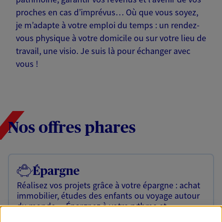
proches en cas d’imprévus… Où que vous soyez,
je m’adapte à votre emploi du temps : un rendez-
vous physique à votre domicile ou sur votre lieu de
travail, une visio. Je suis là pour échanger avec
vous !
Nos offres phares
Épargne
Réalisez vos projets grâce à votre épargne : achat
immobilier, études des enfants ou voyage autour
du monde… Épargnez à votre rythme et
simplement, selon votre profil.