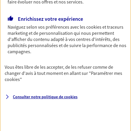
faire évoluer nos offres et nos services.
du monde… Épargnez à votre rythme et
simplement, selon votre profil.
Enrichissez votre expérience
Découvrir les offres Épargne
Naviguez selon vos préférences avec les
cookies et traceurs
marketing et de personnalisation qui nous permettent
d'afficher du contenu adapté à vos centres d'intérêts, des
Retraite
publicités personnalisées et de suivre la performance de nos
Préparez sereinement ce nouveau chapitre de
campagnes.
votre vie avec les conseils d'un expert. Découvrez
notre solution PER (Plan Epargne Retraite)
Vous êtes libre de les accepter, de les refuser comme de
spécialement conçue pour la retraite.
changer d'avis à tout moment en allant sur
"Paramétrer mes
Découvrir l'offre Retraite
cookies
"
Consulter notre politique de
cookies
Prévoyance
Pour un avenir serein, assurez-vous avec notre
contrat prévoyance. Préservez vos proches en cas
d'accident ou de maladie en optant pour les
garanties incapacité temporaire totale de travail,
invalidité ou de décès.