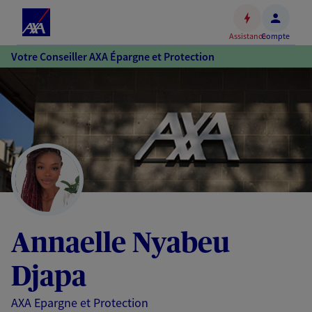
Espace
client
Assistance
Compte
Accéder
Votre Conseiller AXA Épargne et Protection
au
contenu
principal
Accéder
au
pied
de
page
Annaelle Nyabeu
Djapa
AXA Epargne et Protection