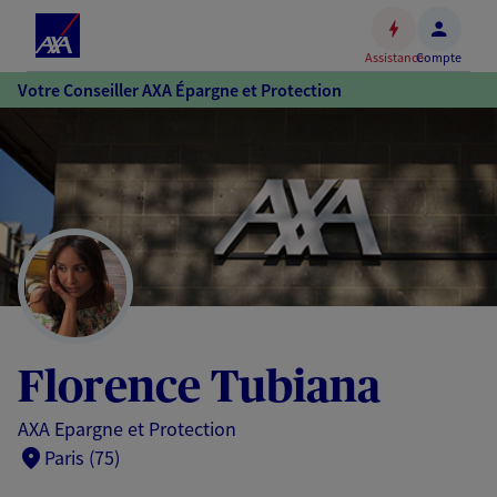
Espace
client
Assistance
Compte
Accéder
Votre Conseiller AXA Épargne et Protection
au
contenu
principal
Accéder
au
pied
de
page
Florence Tubiana
AXA Epargne et Protection
Paris (75)