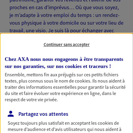
proches en cas d’imprévus… Où que vous soyez,
je m’adapte à votre emploi du temps : un rendez-
vous physique à votre domicile ou sur votre lieu de
travail, une visio. Je suis là pour échanger avec
vous !
Continuer sans accepter
Chez AXA nous nous engageons à être transparents
sur nos garanties, sur nos
cookies et traceurs
!
Ensemble, mettons fin aux préjugés sur ces petits fichiers
Nos offres phares
textes, plus connus sous le nom de
cookies
. Ils nous aident à
traiter des informations essentielles pour garantir la sécurité
du site et faire évoluer votre expérience en ligne, dans le
respect de votre vie privée.
Épargne
Réalisez vos projets grâce à votre épargne : achat
Partagez vos attentes
immobilier, études des enfants ou voyage autour
du monde… Épargnez à votre rythme et
Soyez toujours plus satisfait en acceptant les
cookies
de
simplement, selon votre profil.
mesure d’audience et d’avis utilisateurs qui nous aident à