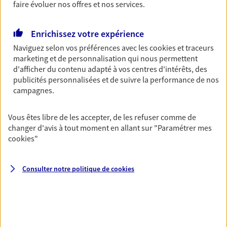
faire évoluer nos offres et nos services.
Découvrir les offres Épargne
Enrichissez votre expérience
Retraite
Naviguez selon vos préférences avec les
cookies et traceurs
marketing et de personnalisation qui nous permettent
Préparez sereinement ce nouveau chapitre de
d'afficher du contenu adapté à vos centres d'intérêts, des
votre vie avec les conseils d'un expert. Découvrez
publicités personnalisées et de suivre la performance de nos
notre solution PER (Plan Epargne Retraite)
campagnes.
spécialement conçue pour la retraite.
Découvrir l'offre Retraite
Vous êtes libre de les accepter, de les refuser comme de
changer d'avis à tout moment en allant sur
"Paramétrer mes
cookies
"
Prévoyance
Pour un avenir serein, assurez-vous avec notre
Consulter notre politique de
cookies
contrat prévoyance. Préservez vos proches en cas
d'accident ou de maladie en optant pour les
garanties incapacité temporaire totale de travail,
invalidité ou de décès.
Découvrir l'offre Prévoyance