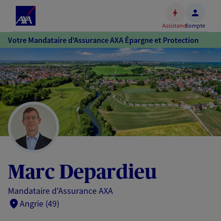
Espace
client
Assistance
Compte
Accéder
Votre Mandataire d'Assurance AXA Épargne et Protection
au
contenu
principal
Accéder
au
pied
de
page
Marc Depardieu
Mandataire d'Assurance AXA
Angrie (49)