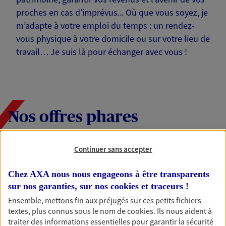
proches en cas d’imprévus... Où que vous soyez, je
m’adapte à votre emploi du temps : un rendez-
vous physique à votre domicile ou sur votre lieu de
travail… Je suis là pour échanger avec vous !
Nos offres phares
Continuer sans accepter
Épargne
Chez AXA nous nous engageons à être transparents
Réalisez vos projets grâce à votre épargne : achat
immobilier, études des enfants ou voyage autour
sur nos garanties, sur nos
cookies et traceurs
!
du monde… Épargnez à votre rythme et
Ensemble, mettons fin aux préjugés sur ces petits fichiers
simplement, selon votre profil.
textes, plus connus sous le nom de
cookies
. Ils nous aident à
traiter des informations essentielles pour garantir la sécurité