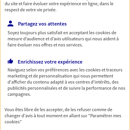
du site et faire évoluer votre expérience en ligne, dans le
Retraite
respect de votre vie privée.
Préparez sereinement ce nouveau chapitre de
votre vie avec les conseils d'un expert. Découvrez
Partagez vos attentes
notre solution PER (Plan Epargne Retraite)
Soyez toujours plus satisfait en acceptant les
cookies
de
spécialement conçue pour la retraite.
mesure d’audience et d’avis utilisateurs qui nous aident à
faire évoluer nos offres et nos services.
Santé
Couvrez vos dépenses de santé ainsi que celles de
Enrichissez votre expérience
votre famille avec la complémentaire santé qui
Naviguez selon vos préférences avec les
cookies et traceurs
vous ressemble.
marketing et de personnalisation qui nous permettent
d'afficher du contenu adapté à vos centres d'intérêts, des
publicités personnalisées et de suivre la performance de nos
Prévoyance
campagnes.
Pour un avenir serein, assurez-vous avec notre
contrat prévoyance. Préservez vos proches en cas
Vous êtes libre de les accepter, de les refuser comme de
d'accident ou de maladie en optant pour les
changer d'avis à tout moment en allant sur
"Paramétrer mes
garanties incapacité temporaire totale de travail,
cookies
"
invalidité ou de décès.