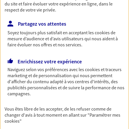
du site et faire évoluer votre expérience en ligne, dans le
Retraite
respect de votre vie privée.
Préparez sereinement ce nouveau chapitre de
votre vie avec les conseils d'un expert. Découvrez
Partagez vos attentes
notre solution PER (Plan Epargne Retraite)
Soyez toujours plus satisfait en acceptant les
cookies
de
spécialement conçue pour la retraite.
mesure d’audience et d’avis utilisateurs qui nous aident à
faire évoluer nos offres et nos services.
Santé
Couvrez vos dépenses de santé ainsi que celles de
Enrichissez votre expérience
votre famille avec la complémentaire santé qui
Naviguez selon vos préférences avec les
cookies et traceurs
vous ressemble.
marketing et de personnalisation qui nous permettent
d'afficher du contenu adapté à vos centres d'intérêts, des
publicités personnalisées et de suivre la performance de nos
Prévoyance
campagnes.
Pour un avenir serein, assurez-vous avec notre
contrat prévoyance. Préservez vos proches en cas
Vous êtes libre de les accepter, de les refuser comme de
d'accident ou de maladie en optant pour les
changer d'avis à tout moment en allant sur
"Paramétrer mes
garanties incapacité temporaire totale de travail,
cookies
"
invalidité ou de décès.