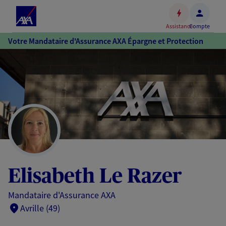
Espace
client
Assistance
Compte
Accéder
Votre Mandataire d'Assurance AXA Épargne et Protection
au
contenu
principal
Accéder
au
pied
de
page
Elisabeth Le Razer
Mandataire d'Assurance AXA
Avrille (49)