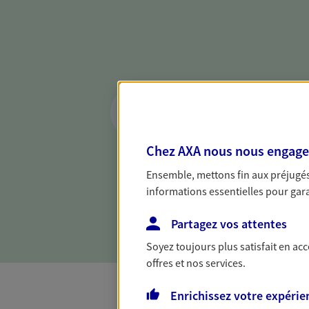
Réaliser un bilan 
de votre situation
Parce qu'avant de définir une 
Chez AXA nous nous engageon
d'établir un bon diagnosti
Ensemble, mettons fin aux préjugés 
dresser un bilan complet de 
informations essentielles pour garan
solide pour vous formuler de
besoins.
Partagez vos attentes
Soyez toujours plus satisfait en ac
offres et nos services.
Enrichissez votre expérie