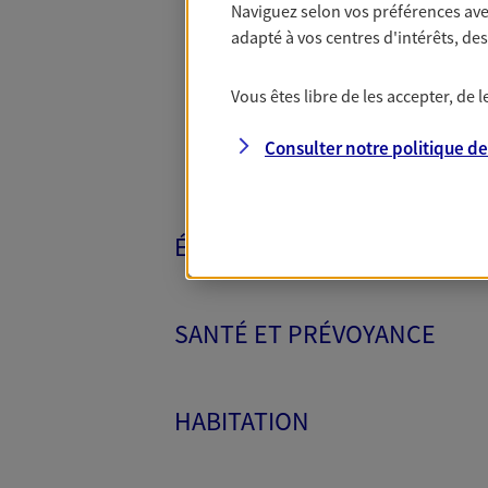
Naviguez selon vos préférences ave
Toutes nos 
adapté à vos centres d'intérêts, d
Vous êtes libre de les accepter, de
Consulter notre politique d
ÉPARGNE ET RETRAITE
SANTÉ ET PRÉVOYANCE
HABITATION