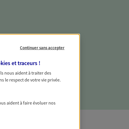
e vie professionnelle et
vée
Continuer sans accepter
 écoute pour vous proposer des
kies et traceurs
!
les couvrant les risques liés à votre
 Ils nous aident à traiter des
es risques liés à votre vie privée. Un seul
ns le respect de votre vie privée.
ous vos besoins, ça change tout.
ous aident à faire évoluer nos