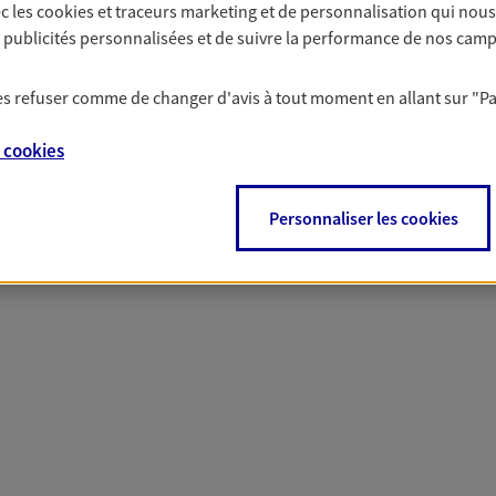
c les
cookies et traceurs
marketing et de personnalisation qui nous
solutions AXA Épargne e
es publicités personnalisées et de suivre la performance de nos cam
 les refuser comme de changer d'avis à tout moment en allant sur
"P
PARTICULIERS
PROFESSIONNELS
e
cookies
Personnaliser les cookies