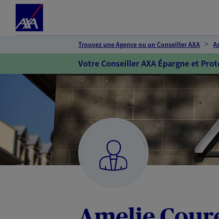
Espace client
Accéder au contenu principal
Accéder au pied de page
Trouvez une Agence ou un Conseiller AXA
A
Votre Conseiller AXA Épargne et Prot
Amelie Cour