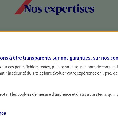
Nos expertises
social et patrimonial
Protéger votr
votre vie pri
stratégie, il est nécessaire
Nous sommes à votre
s à être transparents sur nos garanties, sur nos
coo
c, nous vous accompagnons pour
solutions assurantiel
sur ces petits fichiers textes, plus connus sous le nom de
cookies
.
votre situation. Une analyse
activité, mais aussi l
tir la sécurité du site et faire évoluer votre expérience en ligne, da
s conseils cohérents avec vos
interlocuteur pour t
ceptant les
cookies
de mesure d’audience et d’avis utilisateurs qui n
nce