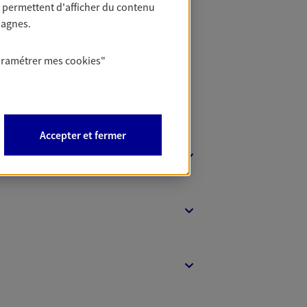
 permettent d'afficher du contenu
t Protection
pagnes.
aramétrer mes
cookies
"
Accepter et fermer