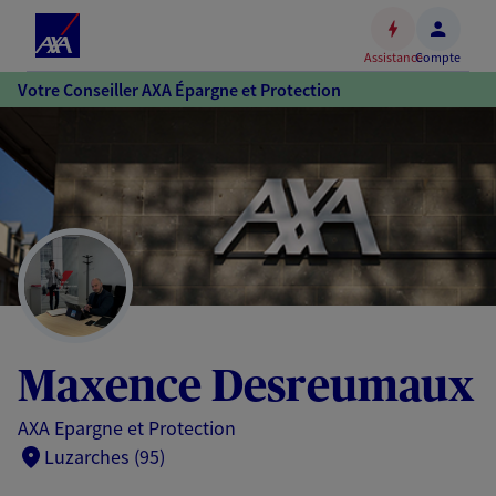
Espace
client
Assistance
Compte
Accéder
Votre Conseiller AXA Épargne et Protection
au
contenu
principal
Accéder
au
pied
de
page
Maxence Desreumaux
AXA Epargne et Protection
Luzarches (95)