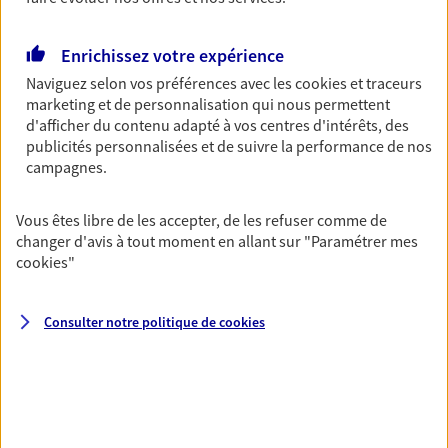
Découvrir les offres Épargne
Enrichissez votre expérience
Naviguez selon vos préférences avec les
cookies et traceurs
Retraite
marketing et de personnalisation qui nous permettent
Préparez sereinement ce nouveau chapitre de
d'afficher du contenu adapté à vos centres d'intérêts, des
votre vie avec les conseils d'un expert. Découvrez
publicités personnalisées et de suivre la performance de nos
notre solution PER (Plan Epargne Retraite)
campagnes.
spécialement conçue pour la retraite.
Vous êtes libre de les accepter, de les refuser comme de
Découvrir l'offre Retraite
changer d'avis à tout moment en allant sur
"Paramétrer mes
cookies
"
Prévoyance
Pour un avenir serein, assurez-vous avec notre
Consulter notre politique de
cookies
contrat prévoyance. Préservez vos proches en cas
d'accident ou de maladie en optant pour les
garanties incapacité temporaire totale de travail,
invalidité ou de décès.
Découvrir l'offre Prévoyance