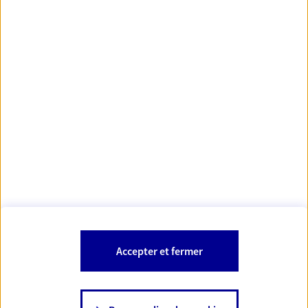
Votre Conseiller Épargne et Protection AXA MAXENCE
DESREUMAUX
95270 Luzarches
Votre conseiller est un salarié d'AXA France Vie et d'AXA France IARD.
Les mentions légales de cette/ces entreprises d'assurance sont
Mentions légales
disponibles dans la rubrique «
» du site.
À PROPOS D'AXA
Accepter et fermer
SITES AXA