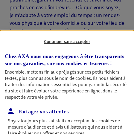
proches en cas d’imprévus… Où que vous soyez,
je m’adapte à votre emploi du temps : un rendez-
vous physique à votre domicile ou sur votre lieu de
travail, une visio. Je suis là pour échanger avec
vous !
Continuer sans accepter
Chez AXA nous nous engageons à être transparents
sur nos garanties, sur nos
cookies et traceurs
!
Ensemble, mettons fin aux préjugés sur ces petits fichiers
Nos offres phares
textes, plus connus sous le nom de
cookies
. Ils nous aident à
traiter des informations essentielles pour garantir la sécurité
du site et faire évoluer votre expérience en ligne, dans le
respect de votre vie privée.
Épargne
Partagez vos attentes
Réalisez vos projets grâce à votre épargne : achat
immobilier, études des enfants ou voyage autour
Soyez toujours plus satisfait en acceptant les
cookies
de
du monde… Épargnez à votre rythme et
mesure d’audience et d’avis utilisateurs qui nous aident à
simplement, selon votre profil.
faire évoluer nos offres et nos services.