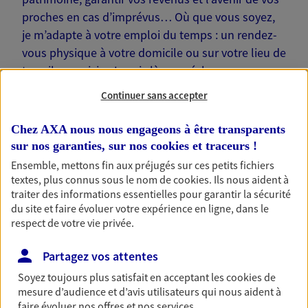
proches en cas d’imprévus… Où que vous soyez,
je m’adapte à votre emploi du temps : un rendez-
vous physique à votre domicile ou sur votre lieu de
travail, une visio. Je suis là pour échanger avec
vous !
Continuer sans accepter
Chez AXA nous nous engageons à être transparents
sur nos garanties, sur nos
cookies et traceurs
!
Ensemble, mettons fin aux préjugés sur ces petits fichiers
Nos offres phares
textes, plus connus sous le nom de
cookies
. Ils nous aident à
traiter des informations essentielles pour garantir la sécurité
du site et faire évoluer votre expérience en ligne, dans le
respect de votre vie privée.
Épargne
Partagez vos attentes
Réalisez vos projets grâce à votre épargne : achat
immobilier, études des enfants ou voyage autour
Soyez toujours plus satisfait en acceptant les
cookies
de
du monde… Épargnez à votre rythme et
mesure d’audience et d’avis utilisateurs qui nous aident à
simplement, selon votre profil.
faire évoluer nos offres et nos services.