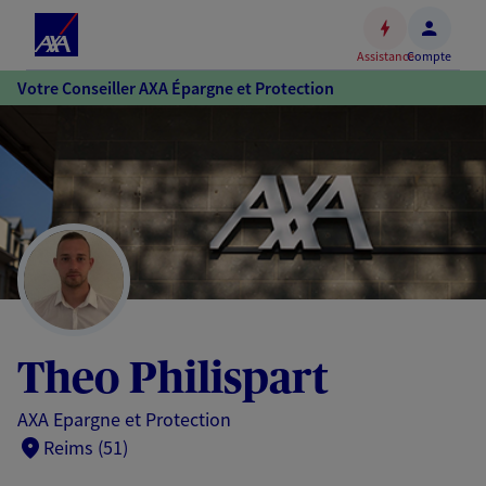
Espace
client
Assistance
Compte
Accéder
Votre Conseiller AXA Épargne et Protection
au
contenu
principal
Accéder
au
pied
de
page
Theo Philispart
AXA Epargne et Protection
Reims (51)