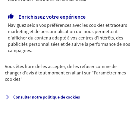
Découvrir les offres Épargne
Enrichissez votre expérience
Naviguez selon vos préférences avec les
cookies et traceurs
Retraite
marketing et de personnalisation qui nous permettent
Préparez sereinement ce nouveau chapitre de
d'afficher du contenu adapté à vos centres d'intérêts, des
votre vie avec les conseils d'un expert. Découvrez
publicités personnalisées et de suivre la performance de nos
notre solution PER (Plan Epargne Retraite)
campagnes.
spécialement conçue pour la retraite.
Vous êtes libre de les accepter, de les refuser comme de
Découvrir l'offre Retraite
changer d'avis à tout moment en allant sur
"Paramétrer mes
cookies
"
Prévoyance
Pour un avenir serein, assurez-vous avec notre
Consulter notre politique de
cookies
contrat prévoyance. Préservez vos proches en cas
d'accident ou de maladie en optant pour les
garanties incapacité temporaire totale de travail,
invalidité ou de décès.
Découvrir l'offre Prévoyance