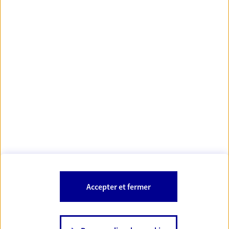
Votre Conseiller Épargne et Protection AXA THEO
PHILISPART
51100 Reims
Votre conseiller est un salarié d'AXA France Vie et d'AXA France IARD.
Les mentions légales de cette/ces entreprises d'assurance sont
Mentions légales
disponibles dans la rubrique «
» du site.
À PROPOS D'AXA
Accepter et fermer
SITES AXA