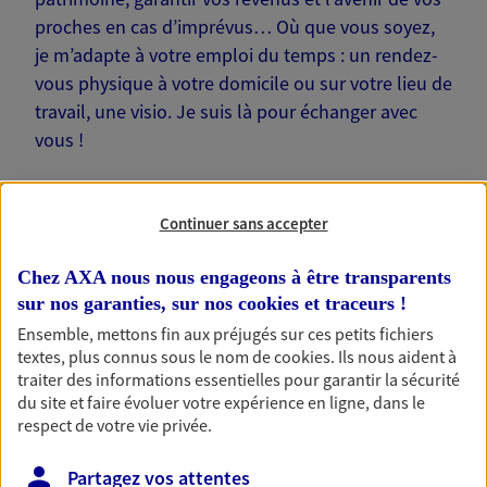
proches en cas d’imprévus… Où que vous soyez,
je m’adapte à votre emploi du temps : un rendez-
vous physique à votre domicile ou sur votre lieu de
travail, une visio. Je suis là pour échanger avec
vous !
Continuer sans accepter
Nos offres phares
Chez AXA nous nous engageons à être transparents
sur nos garanties, sur nos
cookies et traceurs
!
Ensemble, mettons fin aux préjugés sur ces petits fichiers
textes, plus connus sous le nom de
cookies
. Ils nous aident à
Épargne
traiter des informations essentielles pour garantir la sécurité
du site et faire évoluer votre expérience en ligne, dans le
Réalisez vos projets grâce à votre épargne : achat
respect de votre vie privée.
immobilier, études des enfants ou voyage autour
du monde… Épargnez à votre rythme et
simplement, selon votre profil.
Partagez vos attentes