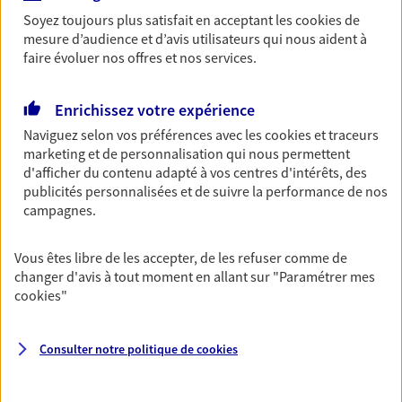
Soyez toujours plus satisfait en acceptant les
cookies
de
Découvrir les offres Épargne
mesure d’audience et d’avis utilisateurs qui nous aident à
faire évoluer nos offres et nos services.
Retraite
Préparez sereinement ce nouveau chapitre de
Enrichissez votre expérience
votre vie avec les conseils d'un expert. Découvrez
Naviguez selon vos préférences avec les
cookies et traceurs
notre solution PER (Plan Epargne Retraite)
marketing et de personnalisation qui nous permettent
spécialement conçue pour la retraite.
d'afficher du contenu adapté à vos centres d'intérêts, des
publicités personnalisées et de suivre la performance de nos
Découvrir l'offre Retraite
campagnes.
Prévoyance
Vous êtes libre de les accepter, de les refuser comme de
changer d'avis à tout moment en allant sur
"Paramétrer mes
Pour un avenir serein, assurez-vous avec notre
cookies
"
contrat prévoyance. Préservez vos proches en cas
d'accident ou de maladie en optant pour les
garanties incapacité temporaire totale de travail,
Consulter notre politique de
cookies
invalidité ou de décès.
Découvrir l'offre Prévoyance