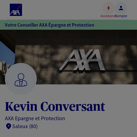
Espace
client
Assistance
Compte
Accéder
Votre Conseiller AXA Épargne et Protection
au
contenu
principal
Accéder
au
pied
de
page
Kevin Conversant
AXA Epargne et Protection
Saleux (80)