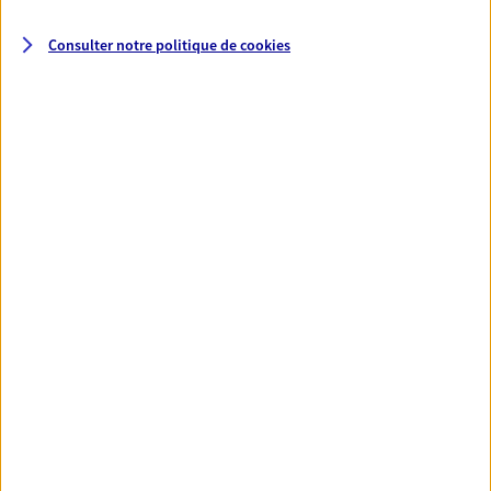
Consulter notre politique de
cookies
Santé
Couvrez vos dépenses de santé ainsi que celles de
votre famille avec la complémentaire santé qui
vous ressemble.
Découvrir l'offre Santé
VOIR TOUTES NOS OFFRES
Nos expertises
Réaliser un bilan social et