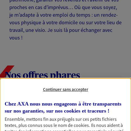
proches en cas d’imprévus… Où que vous soyez,
je m’adapte à votre emploi du temps : un rendez-
vous physique à votre domicile ou sur votre lieu de
travail, une visio. Je suis là pour échanger avec
vous !
Nos offres phares
Continuer sans accepter
Épargne
Chez AXA nous nous engageons à être transparents
Réalisez vos projets grâce à votre épargne : achat
sur nos garanties, sur nos
cookies et traceurs
!
immobilier, études des enfants ou voyage autour
Ensemble, mettons fin aux préjugés sur ces petits fichiers
du monde… Épargnez à votre rythme et
textes, plus connus sous le nom de
cookies
. Ils nous aident à
simplement, selon votre profil.