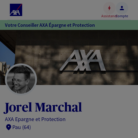
Espace
client
Assistance
Compte
Accéder
Votre Conseiller AXA Épargne et Protection
au
contenu
principal
Accéder
au
pied
de
page
Jorel Marchal
AXA Epargne et Protection
Pau (64)