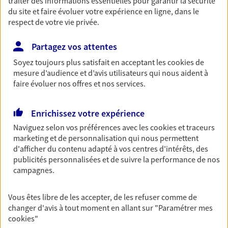
traiter des informations essentielles pour garantir la sécurité
du site et faire évoluer votre expérience en ligne, dans le
Découvrir les offres Épargne
respect de votre vie privée.
Partagez vos attentes
Retraite
Préparez sereinement ce nouveau chapitre de
Soyez toujours plus satisfait en acceptant les
cookies
de
votre vie avec les conseils d'un expert. Découvrez
mesure d’audience et d’avis utilisateurs qui nous aident à
notre solution PER (Plan Epargne Retraite)
faire évoluer nos offres et nos services.
spécialement conçue pour la retraite.
Enrichissez votre expérience
Découvrir l'offre Retraite
Naviguez selon vos préférences avec les
cookies et traceurs
marketing et de personnalisation qui nous permettent
Prévoyance
d'afficher du contenu adapté à vos centres d'intérêts, des
publicités personnalisées et de suivre la performance de nos
Pour un avenir serein, assurez-vous avec notre
campagnes.
contrat prévoyance. Préservez vos proches en cas
d'accident ou de maladie en optant pour les
garanties incapacité temporaire totale de travail,
Vous êtes libre de les accepter, de les refuser comme de
invalidité ou de décès.
changer d'avis à tout moment en allant sur
"Paramétrer mes
cookies
"
Découvrir l'offre Prévoyance