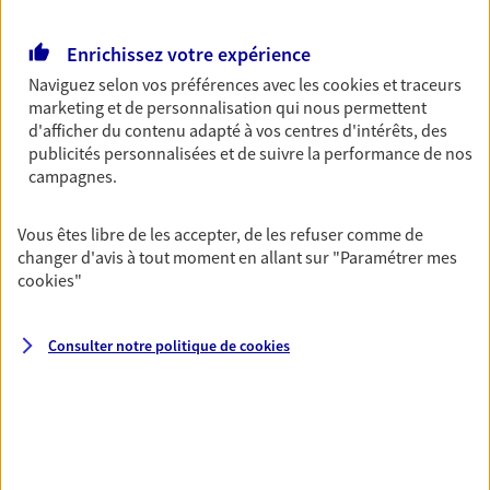
Retraite
Enrichissez votre expérience
Préparez sereinement ce nouveau chapitre de
votre vie avec les conseils d'un expert. Découvrez
Naviguez selon vos préférences avec les
cookies et traceurs
notre solution PER (Plan Epargne Retraite)
marketing et de personnalisation qui nous permettent
spécialement conçue pour la retraite.
d'afficher du contenu adapté à vos centres d'intérêts, des
publicités personnalisées et de suivre la performance de nos
campagnes.
Santé
Couvrez vos dépenses de santé ainsi que celles de
Vous êtes libre de les accepter, de les refuser comme de
votre famille avec la complémentaire santé qui
changer d'avis à tout moment en allant sur
"Paramétrer mes
vous ressemble.
cookies
"
Prévoyance
Consulter notre politique de
cookies
Pour un avenir serein, assurez-vous avec notre
contrat prévoyance. Préservez vos proches en cas
d'accident ou de maladie en optant pour les
garanties incapacité temporaire totale de travail,
invalidité ou de décès.