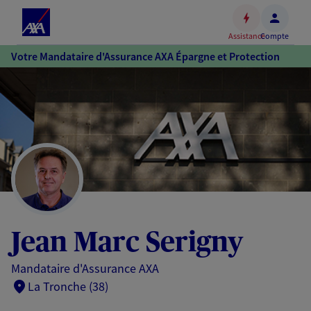
Espace
client
Assistance
Compte
Accéder
Votre Mandataire d'Assurance AXA Épargne et Protection
au
contenu
principal
Accéder
au
pied
de
page
Jean Marc Serigny
Mandataire d'Assurance AXA
La Tronche (38)