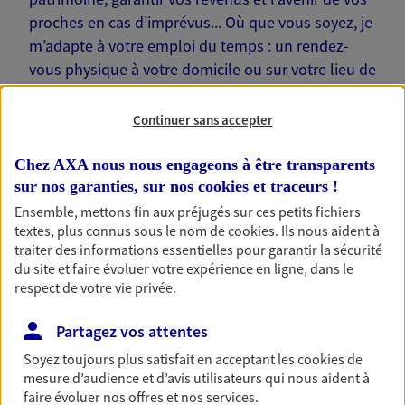
proches en cas d’imprévus... Où que vous soyez, je
m’adapte à votre emploi du temps : un rendez-
vous physique à votre domicile ou sur votre lieu de
travail… Je suis là pour échanger avec vous !
Continuer sans accepter
Chez AXA nous nous engageons à être transparents
sur nos garanties, sur nos
cookies et traceurs
!
Nos offres phares
Ensemble, mettons fin aux préjugés sur ces petits fichiers
textes, plus connus sous le nom de
cookies
. Ils nous aident à
traiter des informations essentielles pour garantir la sécurité
du site et faire évoluer votre expérience en ligne, dans le
Épargne
respect de votre vie privée.
Réalisez vos projets grâce à votre épargne : achat
Partagez vos attentes
immobilier, études des enfants ou voyage autour
du monde… Épargnez à votre rythme et
Soyez toujours plus satisfait en acceptant les
cookies
de
simplement, selon votre profil.
mesure d’audience et d’avis utilisateurs qui nous aident à
faire évoluer nos offres et nos services.