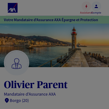
Espace
client
Assistance
Compte
Accéder
Votre Mandataire d'Assurance AXA Épargne et Protection
au
contenu
principal
Accéder
au
pied
de
page
Olivier Parent
Mandataire d'Assurance AXA
Borgo (20)