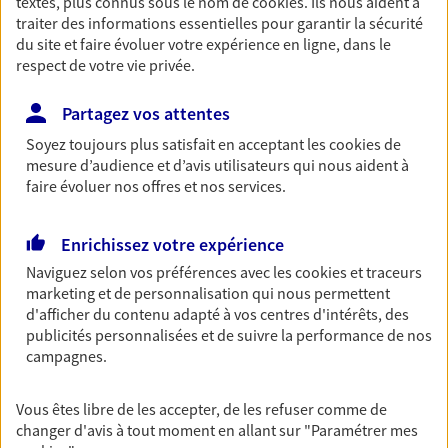
textes, plus connus sous le nom de
cookies
. Ils nous aident à
traiter des informations essentielles pour garantir la sécurité
Retraite
du site et faire évoluer votre expérience en ligne, dans le
Préparez sereinement ce nouveau chapitre de
respect de votre vie privée.
votre vie avec les conseils d'un expert. Découvrez
notre solution PER (Plan Epargne Retraite)
Partagez vos attentes
spécialement conçue pour la retraite.
Soyez toujours plus satisfait en acceptant les
cookies
de
mesure d’audience et d’avis utilisateurs qui nous aident à
Santé
faire évoluer nos offres et nos services.
Couvrez vos dépenses de santé ainsi que celles de
votre famille avec la complémentaire santé qui
Enrichissez votre expérience
vous ressemble.
Naviguez selon vos préférences avec les
cookies et traceurs
marketing et de personnalisation qui nous permettent
Prévoyance
d'afficher du contenu adapté à vos centres d'intérêts, des
publicités personnalisées et de suivre la performance de nos
Pour un avenir serein, assurez-vous avec notre
campagnes.
contrat prévoyance. Préservez vos proches en cas
d'accident ou de maladie en optant pour les
garanties incapacité temporaire totale de travail,
Vous êtes libre de les accepter, de les refuser comme de
invalidité ou de décès.
changer d'avis à tout moment en allant sur
"Paramétrer mes