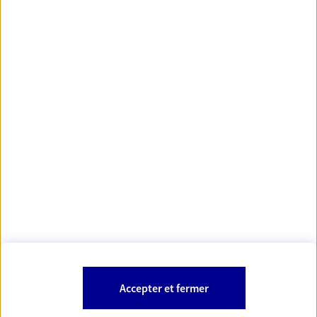
https://www.orias.fr/
code des
*
- Les agents AXA sont régis par le
assurances
À PROPOS D'AXA
NOS AUTRES PRODUITS
SITES AXA
Accepter et fermer