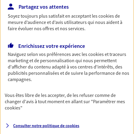
Partagez vos attentes
NOUS CONTACTER
Soyez toujours plus satisfait en acceptant les
cookies
de
VOIR NOTRE SITE WEB
mesure d’audience et d’avis utilisateurs qui nous aident à
faire évoluer nos offres et nos services.
N° Orias * (orias.fr) : 24003258
Enrichissez votre expérience
Naviguez selon vos préférences avec les
cookies et traceurs
marketing et de personnalisation qui nous permettent
Simeoni Micheletti
d'afficher du contenu adapté à vos centres d'intérêts, des
Agents Généraux d'assurance exclusif AXA
publicités personnalisées et de suivre la performance de nos
campagnes.
France
Immeuble U Muntese 1875 Av De Borgo, 20290 Borgo
Horaires :
Fermé
Vous êtes libre de les accepter, de les refuser comme de
changer d'avis à tout moment en allant sur
"Paramétrer mes
Ouvre à 14:30
cookies
"
04 95 38 38 48
Consulter notre politique de
cookies