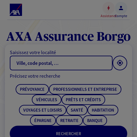
Espace
client
Assistance
Compte
Accéder
au
contenu
AXA Assurance Borgo
principal
Accéder
Saisissez votre localité
au
pied
de
Précisez votre recherche
page
PRÉVOYANCE
PROFESSIONNELS ET ENTREPRISE
VÉHICULES
PRÊTS ET CRÉDITS
VOYAGES ET LOISIRS
SANTÉ
HABITATION
ÉPARGNE
RETRAITE
BANQUE
RECHERCHER