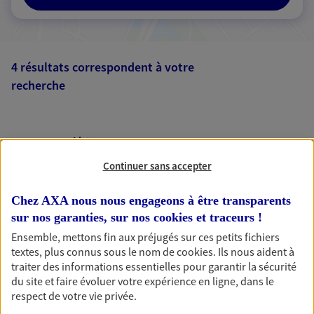
4 résultats correspondent à votre
recherche
Passer les
résultats
Liste
Carte
Continuer sans accepter
Chez AXA nous nous engageons à être transparents
Olivier Parent
sur nos garanties, sur nos
cookies et traceurs
!
Mandataire d'Assurance AXA Epargne et
Ensemble, mettons fin aux préjugés sur ces petits fichiers
Protection
textes, plus connus sous le nom de
cookies
. Ils nous aident à
20290 Borgo
traiter des informations essentielles pour garantir la sécurité
du site et faire évoluer votre expérience en ligne, dans le
respect de votre vie privée.
06 79 06 68 45