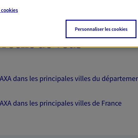
e
cookies
i
 exclusif AXA France
Personnaliser les cookies
ella, 20260 Calvi
proche de vous
NOUS CONTACTER
 AXA dans les principales villes du départeme
VOIR NOTRE SITE WEB
 AXA dans les principales villes de France