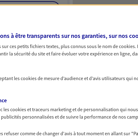
NOUS CONTACTER
VOIR NOTRE SITE WEB
s à être transparents sur nos garanties, sur nos
coo
sur ces petits fichiers textes, plus connus sous le nom de
cookies
.
tir la sécurité du site et faire évoluer votre expérience en ligne, da
 Acquaviva
A Epargne et Protection
ceptant les
cookies
de mesure d’audience et d’avis utilisateurs qui n
nce
NOUS CONTACTER
c les
cookies et traceurs
marketing et de personnalisation qui nous
ITE WEB
es publicités personnalisées et de suivre la performance de nos cam
 les refuser comme de changer d'avis à tout moment en allant sur
"P