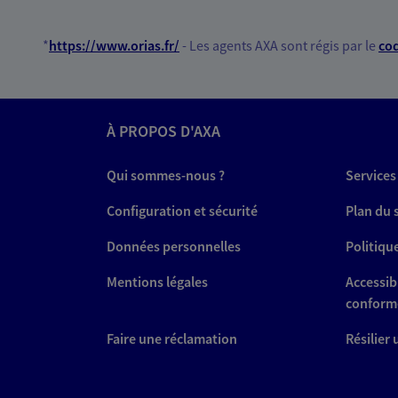
*
https://www.orias.fr/
- Les agents AXA sont régis par le
cod
À PROPOS D'AXA
Qui sommes-nous ?
Services
Configuration et sécurité
Plan du 
Données personnelles
Politiqu
Mentions légales
Accessibi
conform
Faire une réclamation
Résilier