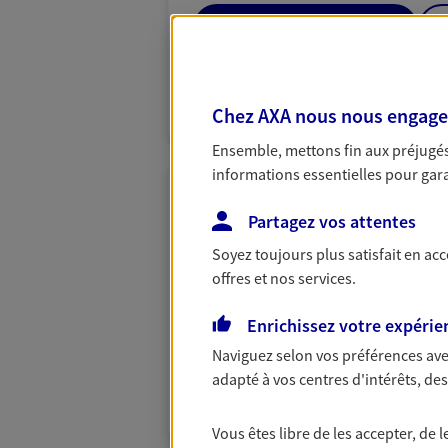
04 95 65 06 38
PRENDRE RENDEZ-VOUS
Chez AXA nous nous engageon
N° Orias * (orias.fr) : 22006398
Ensemble, mettons fin aux préjugés 
informations essentielles pour garan
François Xavier
Partagez vos attentes
Mandataire d'Assurance AX
Soyez toujours plus satisfait en ac
20260 Calvi
offres et nos services.
Enrichissez votre expérie
06 37 49 43 19
Naviguez selon vos préférences ave
VOIR NOTRE S
adapté à vos centres d'intérêts, d
N° Orias * (orias.fr) : 25007104
Vous êtes libre de les accepter, de