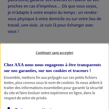
proches en cas d’imprévus… Où que vous soyez,
je m’adapte à votre emploi du temps : un rendez-
vous physique à votre domicile ou sur votre lieu de
travail, une visio. Je suis là pour échanger avec
vous !
Continuer sans accepter
Nos offres phares
Chez AXA nous nous engageons à être transparents
sur nos garanties, sur nos
cookies et traceurs
!
Ensemble, mettons fin aux préjugés sur ces petits fichiers
textes, plus connus sous le nom de
cookies
. Ils nous aident à
Épargne
traiter des informations essentielles pour garantir la sécurité
Réalisez vos projets grâce à votre épargne : achat
du site et faire évoluer votre expérience en ligne, dans le
immobilier, études des enfants ou voyage autour
respect de votre vie privée.
du monde… Épargnez à votre rythme et
simplement, selon votre profil.