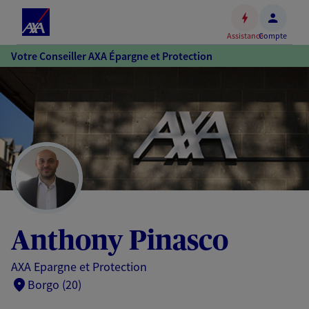
Espace
client
Assistance
Compte
Accéder
Votre Conseiller AXA Épargne et Protection
au
contenu
principal
Accéder
au
pied
de
page
Anthony Pinasco
AXA Epargne et Protection
Borgo (20)