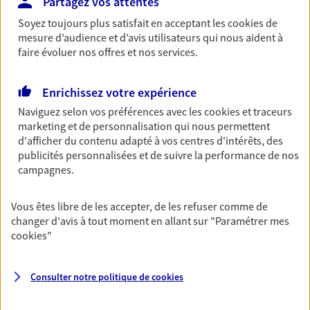
Partagez vos attentes
Découvrir les offres Épargne
Soyez toujours plus satisfait en acceptant les
cookies
de
mesure d’audience et d’avis utilisateurs qui nous aident à
faire évoluer nos offres et nos services.
Retraite
Préparez sereinement ce nouveau chapitre de
Enrichissez votre expérience
votre vie avec les conseils d'un expert. Découvrez
Naviguez selon vos préférences avec les
cookies et traceurs
notre solution PER (Plan Epargne Retraite)
marketing et de personnalisation qui nous permettent
spécialement conçue pour la retraite.
d'afficher du contenu adapté à vos centres d'intérêts, des
Découvrir l'offre Retraite
publicités personnalisées et de suivre la performance de nos
campagnes.
Prévoyance
Vous êtes libre de les accepter, de les refuser comme de
Pour un avenir serein, assurez-vous avec notre
changer d'avis à tout moment en allant sur
"Paramétrer mes
contrat prévoyance. Préservez vos proches en cas
cookies
"
d'accident ou de maladie en optant pour les
garanties incapacité temporaire totale de travail,
invalidité ou de décès.
Consulter notre politique de
cookies
Découvrir l'offre Prévoyance