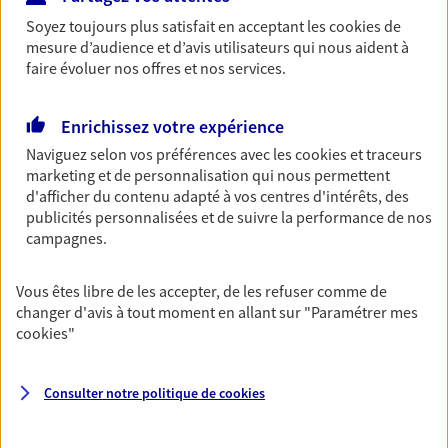
Soyez toujours plus satisfait en acceptant les
cookies
de
Découvrir les offres Épargne
mesure d’audience et d’avis utilisateurs qui nous aident à
faire évoluer nos offres et nos services.
Retraite
Préparez sereinement ce nouveau chapitre de
Enrichissez votre expérience
votre vie avec les conseils d'un expert. Découvrez
Naviguez selon vos préférences avec les
cookies et traceurs
notre solution PER (Plan Epargne Retraite)
marketing et de personnalisation qui nous permettent
spécialement conçue pour la retraite.
d'afficher du contenu adapté à vos centres d'intérêts, des
publicités personnalisées et de suivre la performance de nos
Découvrir l'offre Retraite
campagnes.
Prévoyance
Vous êtes libre de les accepter, de les refuser comme de
changer d'avis à tout moment en allant sur
"Paramétrer mes
Pour un avenir serein, assurez-vous avec notre
cookies
"
contrat prévoyance. Préservez vos proches en cas
d'accident ou de maladie en optant pour les
garanties incapacité temporaire totale de travail,
Consulter notre politique de
cookies
invalidité ou de décès.
Découvrir l'offre Prévoyance