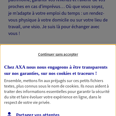
proches en cas d’imprévus… Où que vous soyez,
je m’adapte à votre emploi du temps : un rendez-
vous physique à votre domicile ou sur votre lieu de
travail, une visio. Je suis là pour échanger avec
vous !
Continuer sans accepter
Nos offres phares
Chez AXA nous nous engageons à être transparents
sur nos garanties, sur nos
cookies et traceurs
!
Ensemble, mettons fin aux préjugés sur ces petits fichiers
textes, plus connus sous le nom de
cookies
. Ils nous aident à
Épargne
traiter des informations essentielles pour garantir la sécurité
Réalisez vos projets grâce à votre épargne : achat
du site et faire évoluer votre expérience en ligne, dans le
immobilier, études des enfants ou voyage autour
respect de votre vie privée.
du monde… Épargnez à votre rythme et
simplement, selon votre profil.
Partagez vos attentes