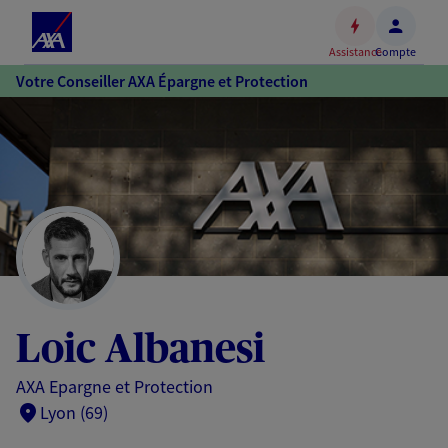
Espace
client
Assistance
Compte
Accéder
Votre Conseiller AXA Épargne et Protection
au
contenu
principal
Accéder
au
pied
de
page
Loic Albanesi
AXA Epargne et Protection
Lyon (69)