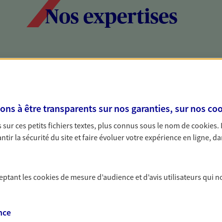
Nos expertises
social et patrimonial
Protéger votr
votre vie pri
stratégie, il est nécessaire
Nous sommes à votre
s à être transparents sur nos garanties, sur nos
coo
c, nous vous accompagnons pour
solutions assurantiel
sur ces petits fichiers textes, plus connus sous le nom de
cookies
.
votre situation. Une analyse
activité, mais aussi l
tir la sécurité du site et faire évoluer votre expérience en ligne, da
s conseils cohérents avec vos
interlocuteur pour t
ceptant les
cookies
de mesure d’audience et d’avis utilisateurs qui n
nce