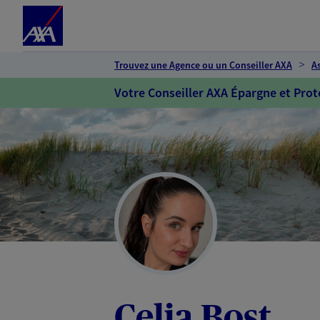
Espace client
Accéder au contenu principal
Accéder au pied de page
Trouvez une Agence ou un Conseiller AXA
A
Votre Conseiller AXA Épargne et Prot
Celia Bost