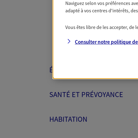
Naviguez selon vos préférences ave
Toutes nos 
adapté à vos centres d'intérêts, d
Vous êtes libre de les accepter, de
Consulter notre politique d
ÉPARGNE ET RETRAITE
SANTÉ ET PRÉVOYANCE
HABITATION