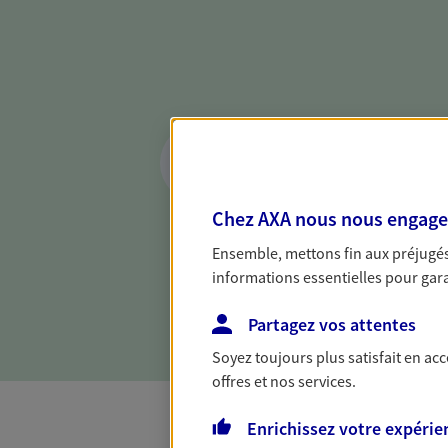
Réaliser un bilan 
de votre situation
Parce qu'avant de définir une 
Chez AXA nous nous engageon
d'établir un bon diagnosti
Ensemble, mettons fin aux préjugés 
dresser un bilan complet de 
informations essentielles pour garan
solide pour vous formuler de
besoins.
Partagez vos attentes
Soyez toujours plus satisfait en ac
offres et nos services.
Enrichissez votre expérie