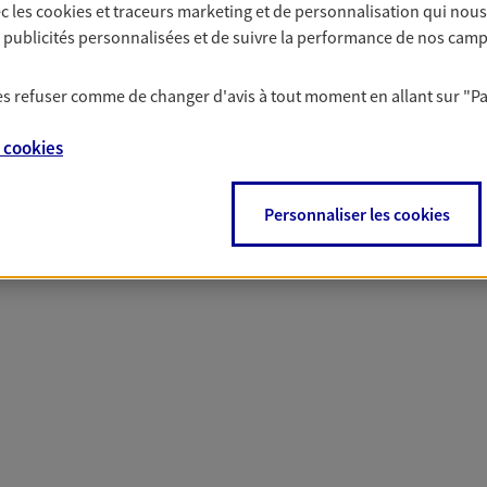
c les
cookies et traceurs
marketing et de personnalisation qui nous
solutions AXA Épargne e
es publicités personnalisées et de suivre la performance de nos cam
 les refuser comme de changer d'avis à tout moment en allant sur
"P
PARTICULIERS
PROFESSIONNELS
e
cookies
Personnaliser les cookies