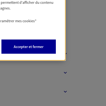
 permettent d'afficher du contenu
t Protection
pagnes.
aramétrer mes
cookies
"
Accepter et fermer