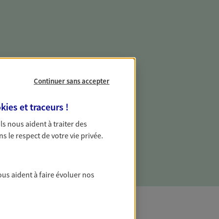
e vie professionnelle et
vée
Continuer sans accepter
 écoute pour vous proposer des
kies et traceurs
!
les couvrant les risques liés à votre
 Ils nous aident à traiter des
es risques liés à votre vie privée. Un seul
ns le respect de votre vie privée.
ous vos besoins, ça change tout.
ous aident à faire évoluer nos