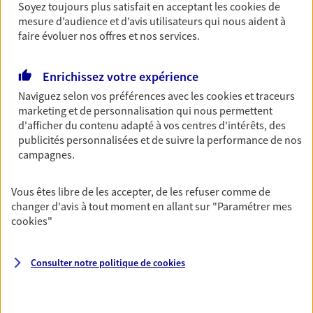
Soyez toujours plus satisfait en acceptant les
cookies
de
Retraite
mesure d’audience et d’avis utilisateurs qui nous aident à
faire évoluer nos offres et nos services.
Préparez sereinement ce nouveau chapitre de
votre vie avec les conseils d'un expert. Découvrez
notre solution PER (Plan Epargne Retraite)
Enrichissez votre expérience
spécialement conçue pour la retraite.
Naviguez selon vos préférences avec les
cookies et traceurs
marketing et de personnalisation qui nous permettent
d'afficher du contenu adapté à vos centres d'intérêts, des
Santé
publicités personnalisées et de suivre la performance de nos
Couvrez vos dépenses de santé ainsi que celles de
campagnes.
votre famille avec la complémentaire santé qui
vous ressemble.
Vous êtes libre de les accepter, de les refuser comme de
changer d'avis à tout moment en allant sur
"Paramétrer mes
Prévoyance
cookies
"
Pour un avenir serein, assurez-vous avec notre
contrat prévoyance. Préservez vos proches en cas
Consulter notre politique de
cookies
d'accident ou de maladie en optant pour les
garanties incapacité temporaire totale de travail,
invalidité ou de décès.