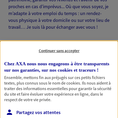
proches en cas d’imprévus... Où que vous soyez, je
m’adapte à votre emploi du temps : un rendez-
vous physique à votre domicile ou sur votre lieu de
travail… Je suis là pour échanger avec vous !
Continuer sans accepter
Nos offres phares
Chez AXA nous nous engageons à être transparents
sur nos garanties, sur nos
cookies et traceurs
!
Ensemble, mettons fin aux préjugés sur ces petits fichiers
textes, plus connus sous le nom de
cookies
. Ils nous aident à
Épargne
traiter des informations essentielles pour garantir la sécurité
Réalisez vos projets grâce à votre épargne : achat
du site et faire évoluer votre expérience en ligne, dans le
immobilier, études des enfants ou voyage autour
respect de votre vie privée.
du monde… Épargnez à votre rythme et
simplement, selon votre profil.
Partagez vos attentes