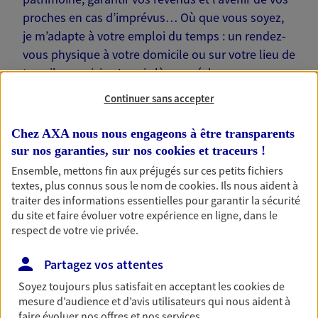
proches en cas d’imprévus… Où que vous soyez,
je m’adapte à votre emploi du temps : un rendez-
vous physique à votre domicile ou sur votre lieu de
travail, une visio. Je suis là pour échanger avec
vous !
Continuer sans accepter
Chez AXA nous nous engageons à être transparents
sur nos garanties, sur nos
cookies et traceurs
!
Ensemble, mettons fin aux préjugés sur ces petits fichiers
Nos offres phares
textes, plus connus sous le nom de
cookies
. Ils nous aident à
traiter des informations essentielles pour garantir la sécurité
du site et faire évoluer votre expérience en ligne, dans le
respect de votre vie privée.
Épargne
Partagez vos attentes
Réalisez vos projets grâce à votre épargne : achat
immobilier, études des enfants ou voyage autour
Soyez toujours plus satisfait en acceptant les
cookies
de
du monde… Épargnez à votre rythme et
mesure d’audience et d’avis utilisateurs qui nous aident à
simplement, selon votre profil.
faire évoluer nos offres et nos services.