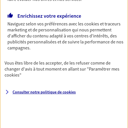
Découvrir les offres Épargne
Enrichissez votre expérience
Naviguez selon vos préférences avec les
cookies et traceurs
Retraite
marketing et de personnalisation qui nous permettent
Préparez sereinement ce nouveau chapitre de
d'afficher du contenu adapté à vos centres d'intérêts, des
votre vie avec les conseils d'un expert. Découvrez
publicités personnalisées et de suivre la performance de nos
notre solution PER (Plan Epargne Retraite)
campagnes.
spécialement conçue pour la retraite.
Vous êtes libre de les accepter, de les refuser comme de
Découvrir l'offre Retraite
changer d'avis à tout moment en allant sur
"Paramétrer mes
cookies
"
Prévoyance
Pour un avenir serein, assurez-vous avec notre
Consulter notre politique de
cookies
contrat prévoyance. Préservez vos proches en cas
d'accident ou de maladie en optant pour les
garanties incapacité temporaire totale de travail,
invalidité ou de décès.
Découvrir l'offre Prévoyance