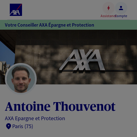
Espace
client
Assistance
Compte
Accéder
Votre Conseiller AXA Épargne et Protection
au
contenu
principal
Accéder
au
pied
de
page
Antoine Thouvenot
AXA Epargne et Protection
Paris (75)