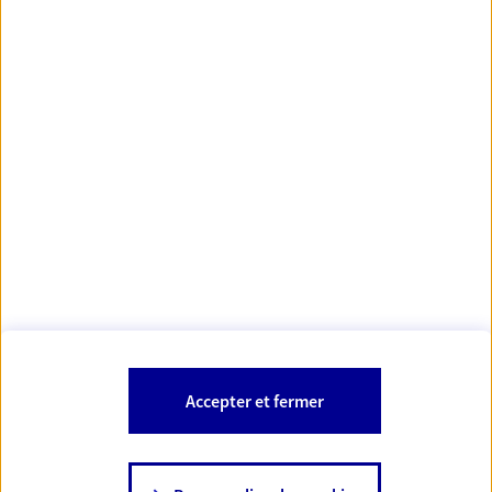
Votre Conseiller Épargne et Protection AXA ANTOINE
THOUVENOT
75116 Paris
Votre conseiller est un salarié d'AXA France Vie et d'AXA France IARD.
Les mentions légales de cette/ces entreprises d'assurance sont
Mentions légales
disponibles dans la rubrique «
» du site.
À PROPOS D'AXA
Accepter et fermer
SITES AXA