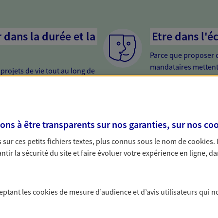
dans la durée et la
Etre dans l'é
Parce que proposer 
mandataires mettent
rojets de vie tout au long de
pour mieux comprend
us concevons notre métier : dans
en cas de difficultés.
 C'est en apprenant à vous
s de meilleures solutions.
er votre retraite
Etre proche 
s à être transparents sur nos garanties, sur nos
coo
i trop tard pour préparer votre
Avoir un interlocute
sur ces petits fichiers textes, plus connus sous le nom de
cookies
.
trouver les solutions pour
cela change tout. Un
tir la sécurité du site et faire évoluer votre expérience en ligne, da
e et profiter pleinement de cette
relation de qualité.
ce vie...
ceptant les
cookies
de mesure d’audience et d’avis utilisateurs qui n