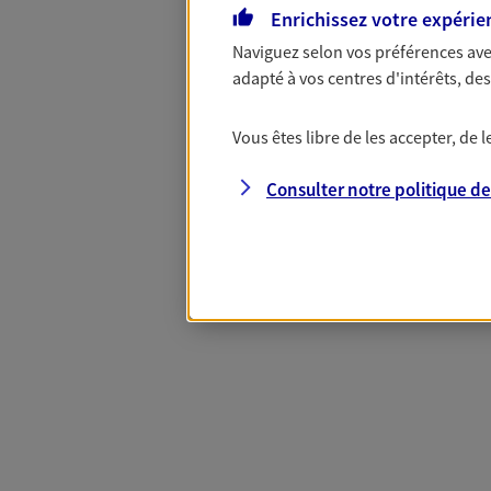
Enrichissez votre expérie
Naviguez selon vos préférences ave
Complémentaire
adapté à vos centres d'intérêts, d
Vous êtes libre de les accepter, de
Et si préserver votre budget, c’était
Santé d’AXA, adaptez vos garanties à
Consulter notre politique d
votre cotisation, si vous avez 60 ans 
Contactez-nous pour plus d’informati