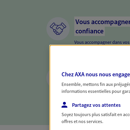
Vous accompagner 
confiance
Vous accompagner dans vos p
votre vie, c'est ainsi que no
la confiance et la proximité.
connaître que nous proposon
Anticiper et prépar
Chez AXA nous nous engageon
Il n'est jamais ni trop tôt, n
Ensemble, mettons fin aux préjugés 
retraite. Nous vous aidons à 
informations essentielles pour garan
maintenir votre qualité de vi
nouvelle étape : PER, assuran
Partagez vos attentes
Soyez toujours plus satisfait en ac
offres et nos services.