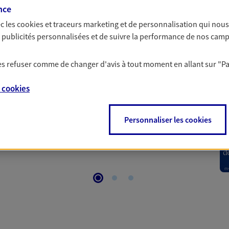
nce
c les
cookies et traceurs
marketing et de personnalisation qui nous
 Santé
es publicités personnalisées et de suivre la performance de nos cam
 les refuser comme de changer d'avis à tout moment en allant sur
"P
 aussi prendre soin de votre santé ? Avec le contrat Ma
 votre budget et situation tout en profitant de –10% sur
e
cookies
et plus ; et si vous êtes un travailleur non salarié.
on sur l’offre et ses conditions.
Personnaliser les cookies