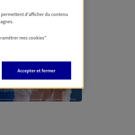
 permettent d'afficher du contenu
Mon Offr
pagnes.
aramétrer mes
cookies
"
Profitez d’une off
nouveaux contrats,
Offre soumise à con
Epargne & Retraite.
Accepter et fermer
PROFITER DE L'OFF