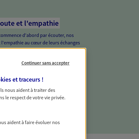
coute et l'empathie
commence d'abord par écouter, nos
 l'empathie au cœur de leurs échanges
re vos besoins et mieux vous soutenir
Continuer sans accepter
de vous, tout simplement
kies et traceurs
!
ur proche de vous, facilement joignable,
 Ils nous aident à traiter des
e relation de proximité est toujours une
ns le respect de votre vie privée.
ous aident à faire évoluer nos