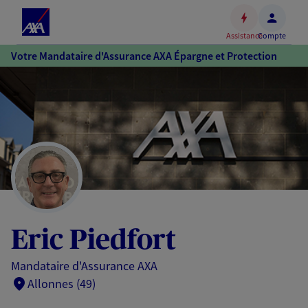
Espace
client
Assistance
Compte
Accéder
Votre Mandataire d'Assurance AXA Épargne et Protection
au
contenu
principal
Accéder
au
pied
de
page
Eric Piedfort
Mandataire d'Assurance AXA
Allonnes (49)