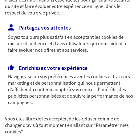
du site et faire évoluer votre expérience en ligne, dans le
Retraite
respect de votre vie privée.
Préparez sereinement ce nouveau chapitre de
votre vie avec les conseils d'un expert. Découvrez
Partagez vos attentes
notre solution PER (Plan Epargne Retraite)
spécialement conçue pour la retraite.
Soyez toujours plus satisfait en acceptant les
cookies
de
mesure d’audience et d’avis utilisateurs qui nous aident à
faire évoluer nos offres et nos services.
Santé
Couvrez vos dépenses de santé ainsi que celles de
Enrichissez votre expérience
votre famille avec la complémentaire santé qui
Naviguez selon vos préférences avec les
cookies et traceurs
vous ressemble.
marketing et de personnalisation qui nous permettent
d'afficher du contenu adapté à vos centres d'intérêts, des
publicités personnalisées et de suivre la performance de nos
Prévoyance
campagnes.
Pour un avenir serein, assurez-vous avec notre
contrat prévoyance. Préservez vos proches en cas
d'accident ou de maladie en optant pour les
Vous êtes libre de les accepter, de les refuser comme de
garanties incapacité temporaire totale de travail,
changer d'avis à tout moment en allant sur
"Paramétrer mes
invalidité ou de décès.
cookies
"