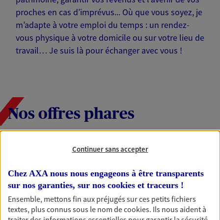
proches en cas d’imprévus... Où que vous soyez, je
m’adapte à votre emploi du temps : un rendez-
vous physique à votre domicile ou sur votre lieu de
travail… Je suis là pour échanger avec vous !
Nos offres phares
Continuer sans accepter
Épargne
Réalisez vos projets grâce à votre épargne : achat
Chez AXA nous nous engageons à être transparents
immobilier, études des enfants ou voyage autour
sur nos garanties, sur nos
cookies et traceurs
!
du monde… Épargnez à votre rythme et
Ensemble, mettons fin aux préjugés sur ces petits fichiers
simplement, selon votre profil.
textes, plus connus sous le nom de
cookies
. Ils nous aident à
traiter des informations essentielles pour garantir la sécurité