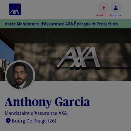
Espace
client
Assistance
Compte
Accéder
Votre Mandataire d'Assurance AXA Épargne et Protection
au
contenu
principal
Accéder
au
pied
de
page
Anthony Garcia
Mandataire d'Assurance AXA
Bourg De Peage (26)