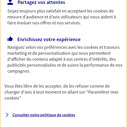
Partagez vos attentes
Retraite
Soyez toujours plus satisfait en acceptant les
cookies
de
Préparez sereinement ce nouveau chapitre de
mesure d’audience et d’avis utilisateurs qui nous aident à
votre vie avec les conseils d'un expert. Découvrez
faire évoluer nos offres et nos services.
notre solution PER (Plan Epargne Retraite)
spécialement conçue pour la retraite.
Enrichissez votre expérience
Naviguez selon vos préférences avec les
cookies et traceurs
Santé
marketing et de personnalisation qui nous permettent
d'afficher du contenu adapté à vos centres d'intérêts, des
Couvrez vos dépenses de santé ainsi que celles de
publicités personnalisées et de suivre la performance de nos
votre famille avec la complémentaire santé qui
campagnes.
vous ressemble.
Vous êtes libre de les accepter, de les refuser comme de
Prévoyance
changer d'avis à tout moment en allant sur
"Paramétrer mes
Pour un avenir serein, assurez-vous avec notre
cookies
"
contrat prévoyance. Préservez vos proches en cas
d'accident ou de maladie en optant pour les
garanties incapacité temporaire totale de travail,
Consulter notre politique de
cookies
invalidité ou de décès.