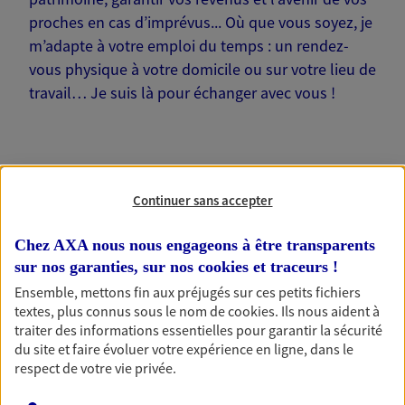
proches en cas d’imprévus... Où que vous soyez, je
m’adapte à votre emploi du temps : un rendez-
vous physique à votre domicile ou sur votre lieu de
travail… Je suis là pour échanger avec vous !
Continuer sans accepter
Nos offres phares
Chez AXA nous nous engageons à être transparents
sur nos garanties, sur nos
cookies et traceurs
!
Épargne
Ensemble, mettons fin aux préjugés sur ces petits fichiers
textes, plus connus sous le nom de
cookies
. Ils nous aident à
Réalisez vos projets grâce à votre épargne : achat
traiter des informations essentielles pour garantir la sécurité
immobilier, études des enfants ou voyage autour
du site et faire évoluer votre expérience en ligne, dans le
du monde… Épargnez à votre rythme et
respect de votre vie privée.
simplement, selon votre profil.