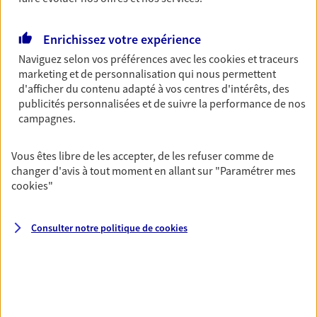
Découvrir les offres Épargne
Enrichissez votre expérience
Naviguez selon vos préférences avec les
cookies et traceurs
Retraite
marketing et de personnalisation qui nous permettent
Préparez sereinement ce nouveau chapitre de
d'afficher du contenu adapté à vos centres d'intérêts, des
votre vie avec les conseils d'un expert. Découvrez
publicités personnalisées et de suivre la performance de nos
notre solution PER (Plan Epargne Retraite)
campagnes.
spécialement conçue pour la retraite.
Vous êtes libre de les accepter, de les refuser comme de
Découvrir l'offre Retraite
changer d'avis à tout moment en allant sur
"Paramétrer mes
cookies
"
Prévoyance
Pour un avenir serein, assurez-vous avec notre
Consulter notre politique de
cookies
contrat prévoyance. Préservez vos proches en cas
d'accident ou de maladie en optant pour les
garanties incapacité temporaire totale de travail,
invalidité ou de décès.
Découvrir l'offre Prévoyance