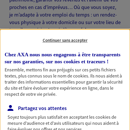
proches en cas d’imprévus… Où que vous soyez,
je m’adapte à votre emploi du temps : un rendez-
vous physique à votre domicile ou sur votre lieu de
travail, une visio. Je suis là pour échanger avec
vous !
Continuer sans accepter
Chez AXA nous nous engageons à être transparents
sur nos garanties, sur nos
cookies et traceurs
!
Ensemble, mettons fin aux préjugés sur ces petits fichiers
Nos offres phares
textes, plus connus sous le nom de
cookies
. Ils nous aident à
traiter des informations essentielles pour garantir la sécurité
du site et faire évoluer votre expérience en ligne, dans le
respect de votre vie privée.
Épargne
Partagez vos attentes
Réalisez vos projets grâce à votre épargne : achat
immobilier, études des enfants ou voyage autour
Soyez toujours plus satisfait en acceptant les
cookies
de
du monde… Épargnez à votre rythme et
mesure d’audience et d’avis utilisateurs qui nous aident à
simplement, selon votre profil.
faire évoluer nos offres et nos services.