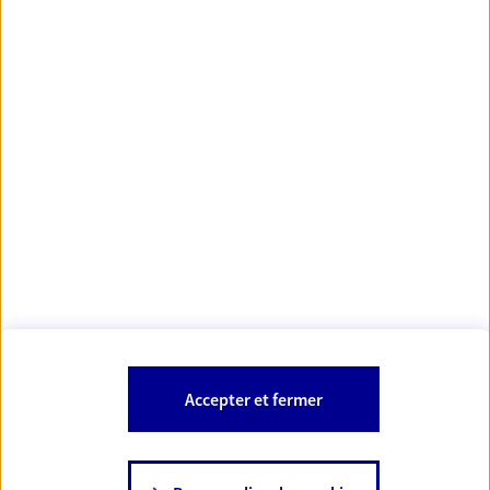
Votre Conseiller Épargne et Protection AXA HUGO
SALGADO
78580 Les Alluets Le Roi
Votre conseiller est un salarié d'AXA France Vie et d'AXA France IARD.
Les mentions légales de cette/ces entreprises d'assurance sont
Mentions légales
disponibles dans la rubrique «
» du site.
À PROPOS D'AXA
Accepter et fermer
SITES AXA