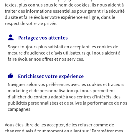
textes, plus connus sous le nom de
cookies
. Ils nous aident à
Découvrir les offres Épargne
traiter des informations essentielles pour garantir la sécurité
du site et faire évoluer votre expérience en ligne, dans le
respect de votre vie privée.
Retraite
Préparez sereinement ce nouveau chapitre de
Partagez vos attentes
votre vie avec les conseils d'un expert. Découvrez
Soyez toujours plus satisfait en acceptant les
cookies
de
notre solution PER (Plan Epargne Retraite)
mesure d’audience et d’avis utilisateurs qui nous aident à
spécialement conçue pour la retraite.
faire évoluer nos offres et nos services.
Découvrir l'offre Retraite
Enrichissez votre expérience
Prévoyance
Naviguez selon vos préférences avec les
cookies et traceurs
marketing et de personnalisation qui nous permettent
Pour un avenir serein, assurez-vous avec notre
d'afficher du contenu adapté à vos centres d'intérêts, des
contrat prévoyance. Préservez vos proches en cas
publicités personnalisées et de suivre la performance de nos
d'accident ou de maladie en optant pour les
campagnes.
garanties incapacité temporaire totale de travail,
invalidité ou de décès.
Vous êtes libre de les accepter, de les refuser comme de
Découvrir l'offre Prévoyance
changer d'avis à tout moment en allant sur
"Paramétrer mes