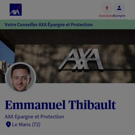
Espace
client
Assistance
Compte
Accéder
Votre Conseiller AXA Épargne et Protection
au
contenu
principal
Accéder
au
pied
de
page
Emmanuel Thibault
AXA Epargne et Protection
Le Mans (72)