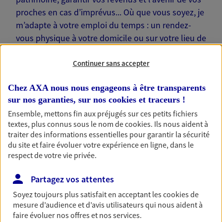
proches en cas d’imprévus... Où que vous soyez, je
m’adapte à votre emploi du temps : un rendez-
vous physique à votre domicile ou sur votre lieu de
travail… Je suis là pour échanger avec vous !
Continuer sans accepter
Chez AXA nous nous engageons à être transparents
sur nos garanties, sur nos
cookies et traceurs
!
Nos offres phares
Ensemble, mettons fin aux préjugés sur ces petits fichiers
textes, plus connus sous le nom de
cookies
. Ils nous aident à
traiter des informations essentielles pour garantir la sécurité
du site et faire évoluer votre expérience en ligne, dans le
respect de votre vie privée.
Épargne
Réalisez vos projets grâce à votre épargne : achat
Partagez vos attentes
immobilier, études des enfants ou voyage autour
du monde… Épargnez à votre rythme et
Soyez toujours plus satisfait en acceptant les
cookies
de
simplement, selon votre profil.
mesure d’audience et d’avis utilisateurs qui nous aident à
faire évoluer nos offres et nos services.