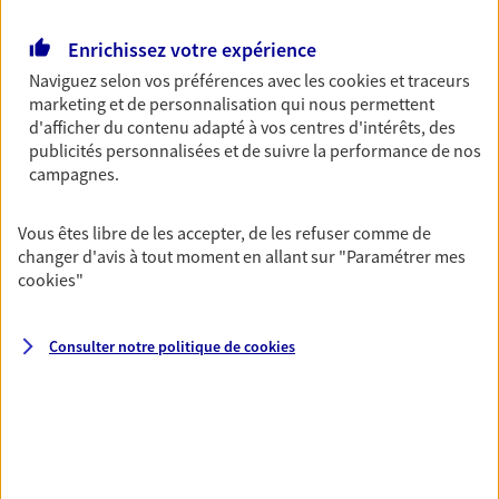
Retraite
Enrichissez votre expérience
Préparez sereinement ce nouveau chapitre de
Naviguez selon vos préférences avec les
cookies et traceurs
votre vie avec les conseils d'un expert. Découvrez
marketing et de personnalisation qui nous permettent
notre solution PER (Plan Epargne Retraite)
d'afficher du contenu adapté à vos centres d'intérêts, des
spécialement conçue pour la retraite.
publicités personnalisées et de suivre la performance de nos
campagnes.
Santé
Couvrez vos dépenses de santé ainsi que celles de
Vous êtes libre de les accepter, de les refuser comme de
votre famille avec la complémentaire santé qui
changer d'avis à tout moment en allant sur
"Paramétrer mes
vous ressemble.
cookies
"
Consulter notre politique de
cookies
Prévoyance
Pour un avenir serein, assurez-vous avec notre
contrat prévoyance. Préservez vos proches en cas
d'accident ou de maladie en optant pour les
garanties incapacité temporaire totale de travail,
invalidité ou de décès.