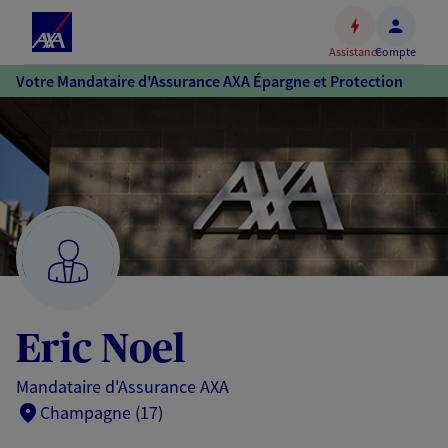
Espace
client
Assistance
Compte
Accéder
Votre Mandataire d'Assurance AXA Épargne et Protection
au
contenu
principal
Accéder
au
pied
de
page
Eric Noel
Mandataire d'Assurance AXA
Champagne (17)