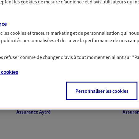
ceptant les
cookies
de mesure d’audience et d’avis utilisateurs qui n
nce
c les
cookies et traceurs
marketing et de personnalisation qui nous
es publicités personnalisées et de suivre la performance de nos cam
proche de vous
 les refuser comme de changer d'avis à tout moment en allant sur
"P
e
cookies
 AXA dans les principales villes du départeme
Personnaliser les cookies
Assurance Royan
Assuran
Assurance Montendre
Assuran
Assurance Aytré
Assuran