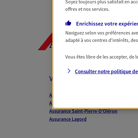
Soyez toujours plus satisfait en ac
offres et nos services.
Enrichissez votre expérie
Naviguez selon vos préférences ave
adapté à vos centres d'intérêts, d
AXA, toujours 
Vous êtes libre de les accepter, de
Consulter notre politique d
Vos agents et vos conseillers
Assurance La Rochelle
Assurance Marennes-Hiers-Brouage
Assurance Saint-Pierre-D'Oléron
Assurance Lagord