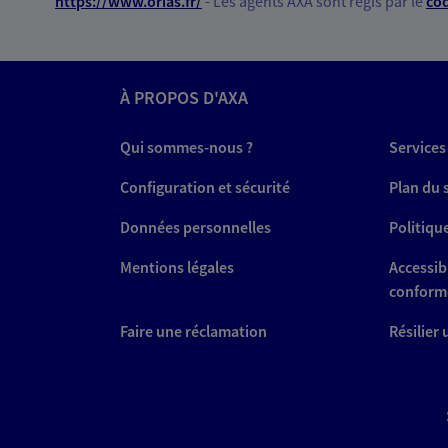
*
https://www.orias.fr/
- Les agents AXA sont régis par le
cod
À PROPOS D'AXA
Qui sommes-nous ?
Services
Configuration et sécurité
Plan du 
Données personnelles
Politiqu
Mentions légales
Accessibi
conform
Faire une réclamation
Résilier