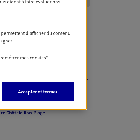
ous aident à faire évoluer nos
 permettent d'afficher du contenu
pagnes.
aramétrer mes
cookies
"
nt
Accepter et fermer
ce Saintes
ce Rochefort
ce Châtelaillon-Plage