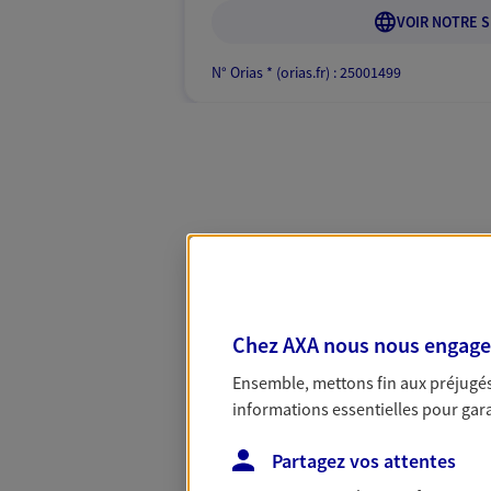
VOIR NOTRE S
N° Orias * (orias.fr) : 25001499
Chez AXA nous nous engageon
Ensemble, mettons fin aux préjugés 
informations essentielles pour garan
Partagez vos attentes