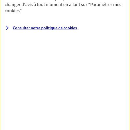
N° Orias * (orias.fr) : 16003213
changer d'avis à tout moment en allant sur
"Paramétrer mes
cookies
"
Consulter notre politique de
cookies
Roy Et Lafaye
Agents Généraux d'assurance exclusif AXA
France
10 Cours Apotres De La Liberte Bp 90017, 17101
Saintes Cedex
Horaires :
Fermé
Ouvre demain à 09:00
05 46 74 04 06
NOUS CONTACTER
PRENDRE RENDEZ-VOUS