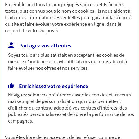
Ensemble, mettons fin aux préjugés sur ces petits fichiers
NOUS CONTACTER
textes, plus connus sous le nom de
cookies
. Ils nous aident à
traiter des informations essentielles pour garantir la sécurité
VOIR NOTRE SITE WEB
du site et faire évoluer votre expérience en ligne, dans le
respect de votre vie privée.
Partagez vos attentes
Soyez toujours plus satisfait en acceptant les
cookies
de
Laurence Autin
mesure d’audience et d’avis utilisateurs qui nous aident à
Mandataire d'Assurance AXA Epargne et
faire évoluer nos offres et nos services.
Protection
17100 Saintes
Enrichissez votre expérience
Naviguez selon vos préférences avec les
cookies et traceurs
06 26 29 03 15
marketing et de personnalisation qui nous permettent
d'afficher du contenu adapté à vos centres d'intérêts, des
publicités personnalisées et de suivre la performance de nos
NOUS CONTACTER
campagnes.
VOIR NOTRE SITE WEB
Vous êtes libre de les accepter, de les refuser comme de