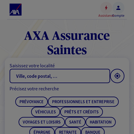
Espace
client
Assistance
Compte
Accéder
au
contenu
AXA Assurance
principal
Accéder
Saintes
au
pied
Saisissez votre localité
de
page
Précisez votre recherche
PRÉVOYANCE
PROFESSIONNELS ET ENTREPRISE
VÉHICULES
PRÊTS ET CRÉDITS
VOYAGES ET LOISIRS
SANTÉ
HABITATION
ÉPARGNE
RETRAITE
BANQUE