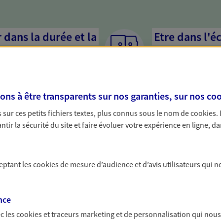
dans la durée et la
Etre dans l'é
Parce que proposer 
mandataires mettent
rojets de vie tout au long de
pour mieux comprend
us concevons notre métier : dans
en cas de difficultés.
s à être transparents sur nos garanties, sur nos
coo
 C'est en apprenant à vous
s de meilleures solutions.
sur ces petits fichiers textes, plus connus sous le nom de
cookies
.
tir la sécurité du site et faire évoluer votre expérience en ligne, da
ceptant les
cookies
de mesure d’audience et d’avis utilisateurs qui n
solutions AXA Épargne e
nce
c les
cookies et traceurs
marketing et de personnalisation qui nous