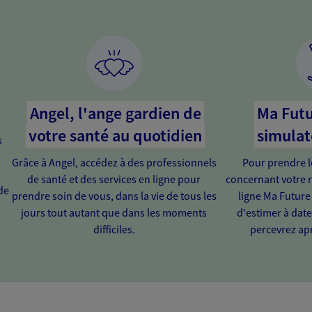
Angel, l'ange gardien de
Ma Futu
votre santé au quotidien
simulat
s
Grâce à Angel, accédez à des professionnels
Pour prendre l
de santé et des services en ligne pour
concernant votre r
de
prendre soin de vous, dans la vie de tous les
ligne Ma Future
jours tout autant que dans les moments
d'estimer à dat
difficiles.
percevrez apr