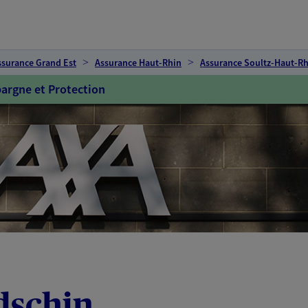
ssurance Grand Est
Assurance Haut-Rhin
Assurance Soultz-Haut-Rh
argne et Protection
dschin