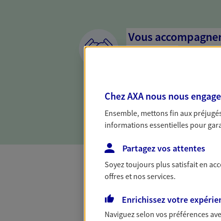
Vous accompagner 
confiance
Vous accompagner dans vos p
votre vie, c'est ainsi que no
Chez AXA nous nous engageon
la confiance et la proximité.
connaître que nous proposon
Ensemble, mettons fin aux préjugés 
informations essentielles pour garan
Partagez vos attentes
Soyez toujours plus satisfait en ac
offres et nos services.
Toutes nos 
Enrichissez votre expérie
Naviguez selon vos préférences ave