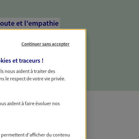
coute et l'empathie
commence d'abord par écouter, nos
 l'empathie au cœur de leurs échanges
Continuer sans accepter
re vos besoins et mieux vous soutenir
kies et traceurs
!
 Ils nous aident à traiter des
ns le respect de votre vie privée.
ous aident à faire évoluer nos
t Protection
 permettent d'afficher du contenu