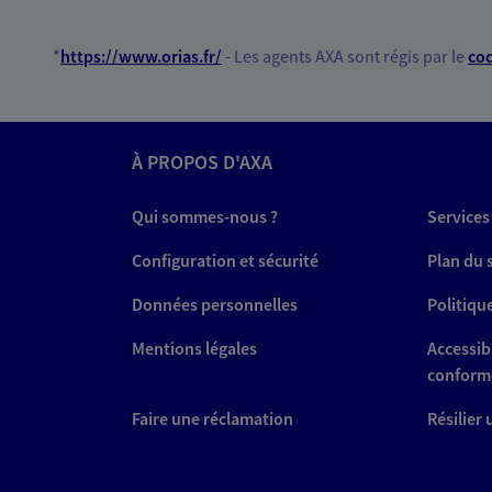
*
https://www.orias.fr/
- Les agents AXA sont régis par le
cod
À PROPOS D'AXA
Qui sommes-nous ?
Services
Configuration et sécurité
Plan du 
Données personnelles
Politiqu
Mentions légales
Accessibi
conform
Faire une réclamation
Résilier