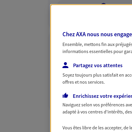
VOIR NOTRE S
N° Orias * (orias.fr) : 25001465
Chez AXA nous nous engageon
Ensemble, mettons fin aux préjugés 
Marilyne Fische
informations essentielles pour garan
Conseiller AXA Epargne et 
Partagez vos attentes
68360 Soultz Haut Rhin
Soyez toujours plus satisfait en ac
07 85 79 40 62
offres et nos services.
VOIR NOTRE S
Enrichissez votre expérie
Naviguez selon vos préférences ave
adapté à vos centres d'intérêts, d
Vous êtes libre de les accepter, de