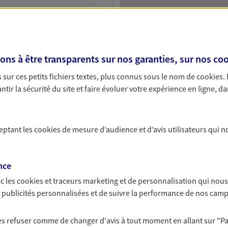
ITE WEB
s à être transparents sur nos garanties, sur nos
coo
sur ces petits fichiers textes, plus connus sous le nom de
cookies
.
r
tir la sécurité du site et faire évoluer votre expérience en ligne, da
Protection
ceptant les
cookies
de mesure d’audience et d’avis utilisateurs qui n
NOUS CONTACTER
ITE WEB
nce
c les
cookies et traceurs
marketing et de personnalisation qui nous
es publicités personnalisées et de suivre la performance de nos cam
 les refuser comme de changer d'avis à tout moment en allant sur
"P