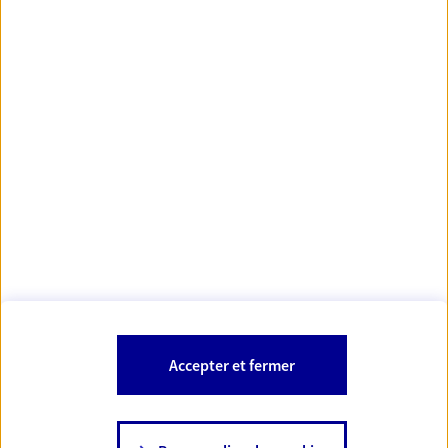
Votre Conseiller Épargne et Protection AXA THIBAULT
MESTRE
34800 Aspiran
Votre conseiller est un salarié d'AXA France Vie et d'AXA France IARD.
Les mentions légales de cette/ces entreprises d'assurance sont
Mentions légales
disponibles dans la rubrique «
» du site.
À PROPOS D'AXA
Accepter et fermer
SITES AXA