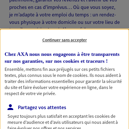
proches en cas d’imprévus… Où que vous soyez,
je m’adapte à votre emploi du temps : un rendez-
vous physique à votre domicile ou sur votre lieu de
travail, une visio. Je suis là pour échanger avec
vous !
Continuer sans accepter
Chez AXA nous nous engageons à être transparents
sur nos garanties, sur nos
cookies et traceurs
!
Ensemble, mettons fin aux préjugés sur ces petits fichiers
Nos offres phares
textes, plus connus sous le nom de
cookies
. Ils nous aident à
traiter des informations essentielles pour garantir la sécurité
du site et faire évoluer votre expérience en ligne, dans le
respect de votre vie privée.
Épargne
Partagez vos attentes
Réalisez vos projets grâce à votre épargne : achat
immobilier, études des enfants ou voyage autour
Soyez toujours plus satisfait en acceptant les
cookies
de
du monde… Épargnez à votre rythme et
mesure d’audience et d’avis utilisateurs qui nous aident à
simplement, selon votre profil.
faire évoluer nos offres et nos services.