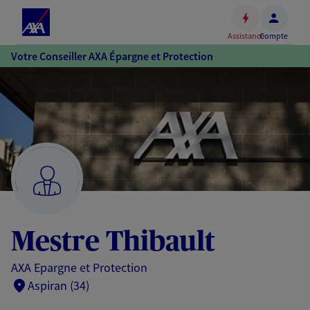
Espace
client
Assistance
Compte
Accéder
Votre Conseiller AXA Épargne et Protection
au
contenu
principal
Accéder
au
pied
de
page
Mestre Thibault
AXA Epargne et Protection
Aspiran (34)