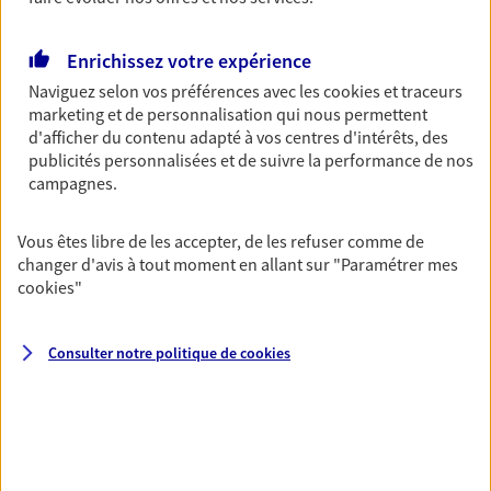
Découvrir les offres Épargne
Enrichissez votre expérience
Naviguez selon vos préférences avec les
cookies et traceurs
Retraite
marketing et de personnalisation qui nous permettent
Préparez sereinement ce nouveau chapitre de
d'afficher du contenu adapté à vos centres d'intérêts, des
votre vie avec les conseils d'un expert. Découvrez
publicités personnalisées et de suivre la performance de nos
notre solution PER (Plan Epargne Retraite)
campagnes.
spécialement conçue pour la retraite.
Vous êtes libre de les accepter, de les refuser comme de
Découvrir l'offre Retraite
changer d'avis à tout moment en allant sur
"Paramétrer mes
cookies
"
Prévoyance
Pour un avenir serein, assurez-vous avec notre
Consulter notre politique de
cookies
contrat prévoyance. Préservez vos proches en cas
d'accident ou de maladie en optant pour les
garanties incapacité temporaire totale de travail,
invalidité ou de décès.
Découvrir l'offre Prévoyance