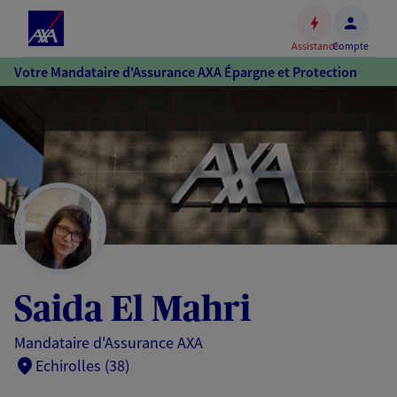
Espace
client
Assistance
Compte
Accéder
Votre Mandataire d'Assurance AXA Épargne et Protection
au
contenu
principal
Accéder
au
pied
de
page
Saida El Mahri
Mandataire d'Assurance AXA
Echirolles (38)