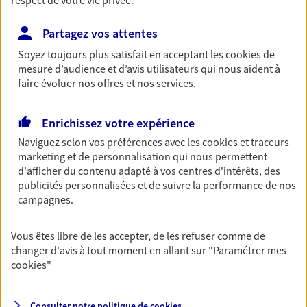
respect de votre vie privée.
Retraite
Partagez vos attentes
Préparez sereinement ce nouveau chapitre de
votre vie avec les conseils d'un expert. Découvrez
Soyez toujours plus satisfait en acceptant les
cookies
de
notre solution PER (Plan Epargne Retraite)
mesure d’audience et d’avis utilisateurs qui nous aident à
spécialement conçue pour la retraite.
faire évoluer nos offres et nos services.
Enrichissez votre expérience
Santé
Naviguez selon vos préférences avec les
cookies et traceurs
Couvrez vos dépenses de santé ainsi que celles de
marketing et de personnalisation qui nous permettent
votre famille avec la complémentaire santé qui
d'afficher du contenu adapté à vos centres d'intérêts, des
vous ressemble.
publicités personnalisées et de suivre la performance de nos
campagnes.
Prévoyance
Pour un avenir serein, assurez-vous avec notre
Vous êtes libre de les accepter, de les refuser comme de
contrat prévoyance. Préservez vos proches en cas
changer d'avis à tout moment en allant sur
"Paramétrer mes
d'accident ou de maladie en optant pour les
cookies
"
garanties incapacité temporaire totale de travail,
invalidité ou de décès.
Consulter notre politique de
cookies