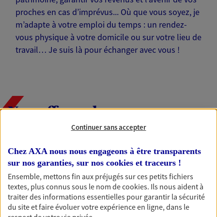
proches en cas d’imprévus... Où que vous soyez, je
m’adapte à votre emploi du temps : un rendez-
vous physique à votre domicile ou sur votre lieu de
travail… Je suis là pour échanger avec vous !
Nos offres phares
Continuer sans accepter
Chez AXA nous nous engageons à être transparents
Épargne
sur nos garanties, sur nos
cookies et traceurs
!
Réalisez vos projets grâce à votre épargne : achat
Ensemble, mettons fin aux préjugés sur ces petits fichiers
immobilier, études des enfants ou voyage autour
textes, plus connus sous le nom de
cookies
. Ils nous aident à
du monde… Épargnez à votre rythme et
traiter des informations essentielles pour garantir la sécurité
simplement, selon votre profil.
du site et faire évoluer votre expérience en ligne, dans le