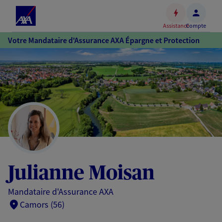
Espace
client
Assistance
Compte
Accéder
Votre Mandataire d'Assurance AXA Épargne et Protection
au
contenu
principal
Accéder
au
pied
de
page
Julianne Moisan
Mandataire d'Assurance AXA
Camors (56)