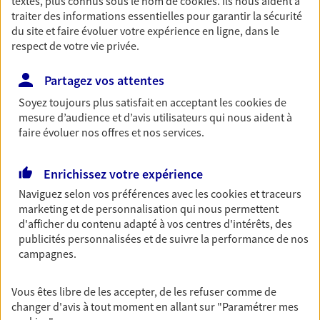
textes, plus connus sous le nom de
cookies
. Ils nous aident à
traiter des informations essentielles pour garantir la sécurité
Retraite
du site et faire évoluer votre expérience en ligne, dans le
Préparez sereinement ce nouveau chapitre de
respect de votre vie privée.
votre vie avec les conseils d'un expert. Découvrez
notre solution PER (Plan Epargne Retraite)
Partagez vos attentes
spécialement conçue pour la retraite.
Soyez toujours plus satisfait en acceptant les
cookies
de
mesure d’audience et d’avis utilisateurs qui nous aident à
Santé
faire évoluer nos offres et nos services.
Couvrez vos dépenses de santé ainsi que celles de
votre famille avec la complémentaire santé qui
Enrichissez votre expérience
vous ressemble.
Naviguez selon vos préférences avec les
cookies et traceurs
marketing et de personnalisation qui nous permettent
d'afficher du contenu adapté à vos centres d'intérêts, des
Prévoyance
publicités personnalisées et de suivre la performance de nos
Pour un avenir serein, assurez-vous avec notre
campagnes.
contrat prévoyance. Préservez vos proches en cas
d'accident ou de maladie en optant pour les
garanties incapacité temporaire totale de travail,
Vous êtes libre de les accepter, de les refuser comme de
invalidité ou de décès.
changer d'avis à tout moment en allant sur
"Paramétrer mes