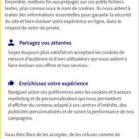
Ensemble, mettons fin aux préjugés sur ces petits fichiers
du monde… Épargnez à votre rythme et
textes, plus connus sous le nom de
cookies
. Ils nous aident à
simplement, selon votre profil.
traiter des informations essentielles pour garantir la sécurité
du site et faire évoluer votre expérience en ligne, dans le
Découvrir les offres Épargne
respect de votre vie privée.
Partagez vos attentes
Retraite
Préparez sereinement ce nouveau chapitre de
Soyez toujours plus satisfait en acceptant les
cookies
de
votre vie avec les conseils d'un expert. Découvrez
mesure d’audience et d’avis utilisateurs qui nous aident à
notre solution PER (Plan Epargne Retraite)
faire évoluer nos offres et nos services.
spécialement conçue pour la retraite.
Enrichissez votre expérience
Découvrir l'offre Retraite
Naviguez selon vos préférences avec les
cookies et traceurs
marketing et de personnalisation qui nous permettent
Prévoyance
d'afficher du contenu adapté à vos centres d'intérêts, des
publicités personnalisées et de suivre la performance de nos
Pour un avenir serein, assurez-vous avec notre
campagnes.
contrat prévoyance. Préservez vos proches en cas
d'accident ou de maladie en optant pour les
garanties incapacité temporaire totale de travail,
Vous êtes libre de les accepter, de les refuser comme de
invalidité ou de décès.