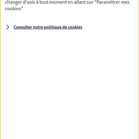
changer d'avis à tout moment en allant sur
"Paramétrer mes
cookies
"
Découvrir l'offre Prévoyance
Consulter notre politique de
cookies
Santé
Couvrez vos dépenses de santé ainsi que celles de
votre famille avec la complémentaire santé qui
vous ressemble.
Découvrir l'offre Santé
VOIR TOUTES NOS OFFRES
Nos expertises