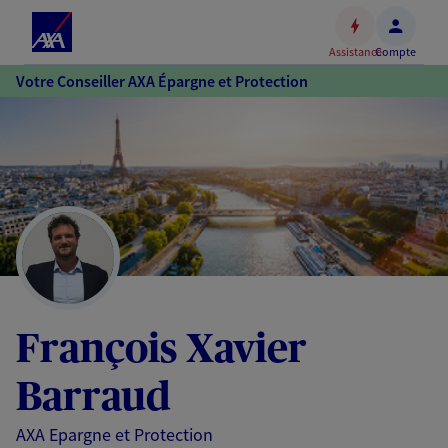
Espace
client
Assistance
Compte
Accéder
Votre Conseiller AXA Épargne et Protection
au
contenu
principal
Accéder
au
pied
de
page
François Xavier
Barraud
AXA Epargne et Protection