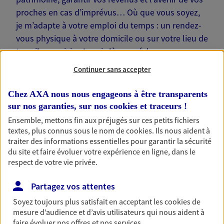
proches en cas d’imprévus… Où que vous soyez,
je m’adapte à votre emploi du temps : un rendez-
vous physique à votre domicile ou sur votre lieu de
travail, une visio. Je suis là pour échanger avec
vous !
Continuer sans accepter
Chez AXA nous nous engageons à être transparents
sur nos garanties, sur nos
cookies et traceurs
!
Ensemble, mettons fin aux préjugés sur ces petits fichiers
Nos offres phares
textes, plus connus sous le nom de
cookies
. Ils nous aident à
traiter des informations essentielles pour garantir la sécurité
du site et faire évoluer votre expérience en ligne, dans le
respect de votre vie privée.
Épargne
Partagez vos attentes
Réalisez vos projets grâce à votre épargne : achat
immobilier, études des enfants ou voyage autour
Soyez toujours plus satisfait en acceptant les
cookies
de
du monde… Épargnez à votre rythme et
mesure d’audience et d’avis utilisateurs qui nous aident à
simplement, selon votre profil.
faire évoluer nos offres et nos services.