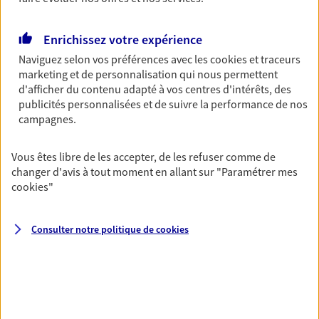
Découvrir les offres Épargne
Enrichissez votre expérience
Naviguez selon vos préférences avec les
cookies et traceurs
Retraite
marketing et de personnalisation qui nous permettent
Préparez sereinement ce nouveau chapitre de
d'afficher du contenu adapté à vos centres d'intérêts, des
votre vie avec les conseils d'un expert. Découvrez
publicités personnalisées et de suivre la performance de nos
notre solution PER (Plan Epargne Retraite)
campagnes.
spécialement conçue pour la retraite.
Vous êtes libre de les accepter, de les refuser comme de
Découvrir l'offre Retraite
changer d'avis à tout moment en allant sur
"Paramétrer mes
cookies
"
Prévoyance
Pour un avenir serein, assurez-vous avec notre
Consulter notre politique de
cookies
contrat prévoyance. Préservez vos proches en cas
d'accident ou de maladie en optant pour les
garanties incapacité temporaire totale de travail,
invalidité ou de décès.
Découvrir l'offre Prévoyance