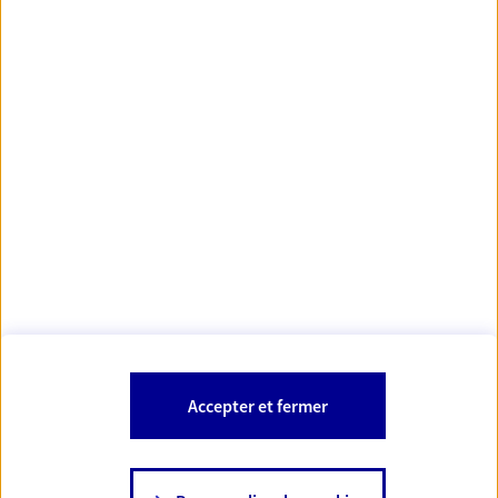
Votre Conseiller Épargne et Protection AXA RIDA
DRIOUICH
54520 Laxou
Votre conseiller est un salarié d'AXA France Vie et d'AXA France IARD.
Les mentions légales de cette/ces entreprises d'assurance sont
Mentions légales
disponibles dans la rubrique «
» du site.
À PROPOS D'AXA
Accepter et fermer
SITES AXA