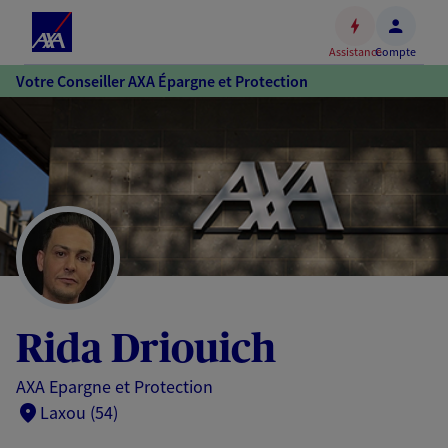
Espace
client
Assistance
Compte
Accéder
Votre Conseiller AXA Épargne et Protection
au
contenu
principal
Accéder
au
pied
de
page
Rida Driouich
AXA Epargne et Protection
Laxou (54)