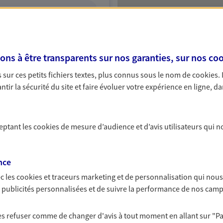
ITE WEB
s à être transparents sur nos garanties, sur nos
coo
sur ces petits fichiers textes, plus connus sous le nom de
cookies
.
tir la sécurité du site et faire évoluer votre expérience en ligne, da
Protection
ceptant les
cookies
de mesure d’audience et d’avis utilisateurs qui n
VOIR NOTRE SITE WEB
nce
c les
cookies et traceurs
marketing et de personnalisation qui nous
es publicités personnalisées et de suivre la performance de nos cam
r
 exclusif AXA Prévoyance &
 les refuser comme de changer d'avis à tout moment en allant sur
"P