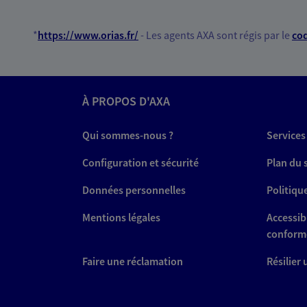
*
https://www.orias.fr/
- Les agents AXA sont régis par le
cod
À PROPOS D'AXA
Qui sommes-nous ?
Services
Configuration et sécurité
Plan du 
Données personnelles
Politiqu
Mentions légales
Accessibi
conform
Faire une réclamation
Résilier