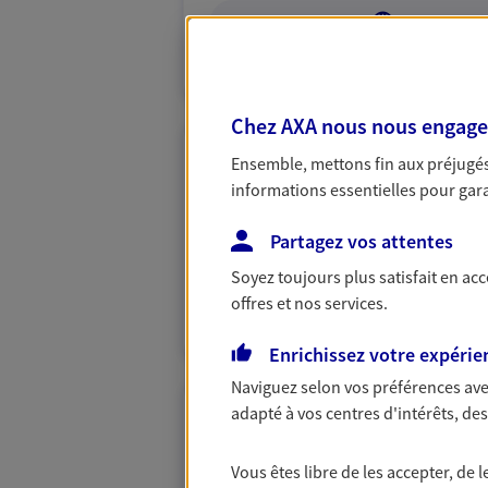
VOIR NOTRE S
N° Orias * (orias.fr) : 25007444
Chez AXA nous nous engageon
Ensemble, mettons fin aux préjugés 
Rida Driouich
informations essentielles pour garan
Conseiller AXA Epargne et 
Partagez vos attentes
54520 Laxou
Soyez toujours plus satisfait en ac
NOUS CONTACTER
offres et nos services.
Enrichissez votre expérie
Naviguez selon vos préférences ave
adapté à vos centres d'intérêts, d
Lily Rose Corbie
Agent général d'assurance
Vous êtes libre de les accepter, de
Patrimoine