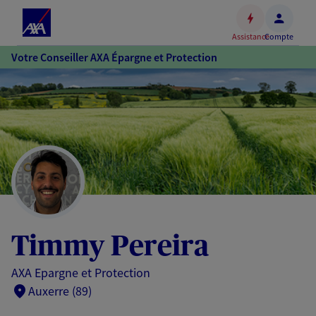
Espace
client
Assistance
Compte
Accéder
Votre Conseiller AXA Épargne et Protection
au
contenu
principal
Accéder
au
pied
de
page
Timmy Pereira
AXA Epargne et Protection
Auxerre (89)