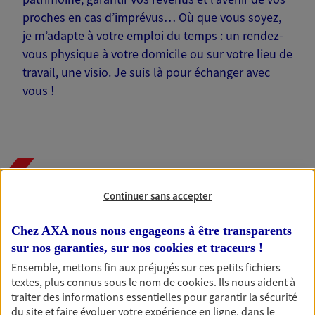
proches en cas d’imprévus… Où que vous soyez,
je m’adapte à votre emploi du temps : un rendez-
vous physique à votre domicile ou sur votre lieu de
travail, une visio. Je suis là pour échanger avec
vous !
Nos offres phares
Continuer sans accepter
Chez AXA nous nous engageons à être transparents
Épargne
sur nos garanties, sur nos
cookies et traceurs
!
Réalisez vos projets grâce à votre épargne : achat
Ensemble, mettons fin aux préjugés sur ces petits fichiers
immobilier, études des enfants ou voyage autour
textes, plus connus sous le nom de
cookies
. Ils nous aident à
du monde… Épargnez à votre rythme et
traiter des informations essentielles pour garantir la sécurité
simplement, selon votre profil.
du site et faire évoluer votre expérience en ligne, dans le