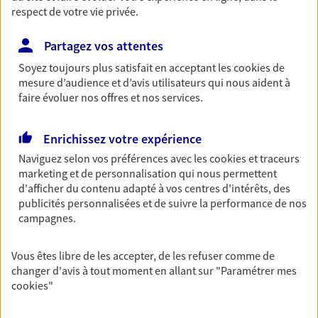
respect de votre vie privée.
Découvrir les offres Épargne
Partagez vos attentes
Retraite
Soyez toujours plus satisfait en acceptant les
cookies
de
mesure d’audience et d’avis utilisateurs qui nous aident à
Préparez sereinement ce nouveau chapitre de
faire évoluer nos offres et nos services.
votre vie avec les conseils d'un expert. Découvrez
notre solution PER (Plan Epargne Retraite)
spécialement conçue pour la retraite.
Enrichissez votre expérience
Découvrir l'offre Retraite
Naviguez selon vos préférences avec les
cookies et traceurs
marketing et de personnalisation qui nous permettent
d'afficher du contenu adapté à vos centres d'intérêts, des
Prévoyance
publicités personnalisées et de suivre la performance de nos
campagnes.
Pour un avenir serein, assurez-vous avec notre
contrat prévoyance. Préservez vos proches en cas
d'accident ou de maladie en optant pour les
Vous êtes libre de les accepter, de les refuser comme de
garanties incapacité temporaire totale de travail,
changer d'avis à tout moment en allant sur
"Paramétrer mes
invalidité ou de décès.
cookies
"
Découvrir l'offre Prévoyance