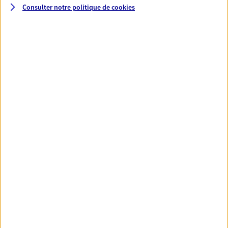
Consulter notre politique de
cookies
Santé
Couvrez vos dépenses de santé ainsi que celles de
votre famille avec la complémentaire santé qui
vous ressemble.
Découvrir l'offre Santé
VOIR TOUTES NOS OFFRES
Nos expertises
Réaliser un bilan social et