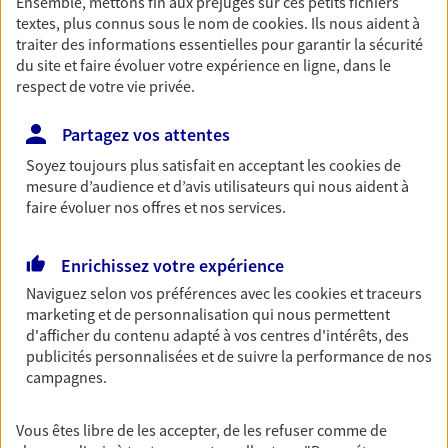
Ensemble, mettons fin aux préjugés sur ces petits fichiers
textes, plus connus sous le nom de
cookies
. Ils nous aident à
Découvrir les offres Épargne
traiter des informations essentielles pour garantir la sécurité
du site et faire évoluer votre expérience en ligne, dans le
respect de votre vie privée.
Retraite
Préparez sereinement ce nouveau chapitre de
Partagez vos attentes
votre vie avec les conseils d'un expert. Découvrez
notre solution PER (Plan Epargne Retraite)
Soyez toujours plus satisfait en acceptant les
cookies
de
spécialement conçue pour la retraite.
mesure d’audience et d’avis utilisateurs qui nous aident à
faire évoluer nos offres et nos services.
Découvrir l'offre Retraite
Enrichissez votre expérience
Prévoyance
Naviguez selon vos préférences avec les
cookies et traceurs
marketing et de personnalisation qui nous permettent
Pour un avenir serein, assurez-vous avec notre
d'afficher du contenu adapté à vos centres d'intérêts, des
contrat prévoyance. Préservez vos proches en cas
publicités personnalisées et de suivre la performance de nos
d'accident ou de maladie en optant pour les
campagnes.
garanties incapacité temporaire totale de travail,
invalidité ou de décès.
Vous êtes libre de les accepter, de les refuser comme de
Découvrir l'offre Prévoyance