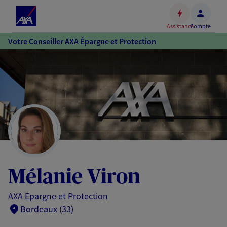
Espace
client
Assistance
Compte
Accéder
Votre Conseiller AXA Épargne et Protection
au
contenu
principal
Accéder
au
pied
de
page
Mélanie Viron
AXA Epargne et Protection
Bordeaux (33)