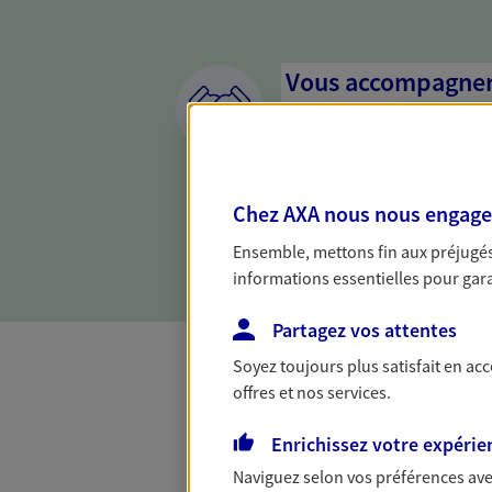
Vous accompagner 
confiance
Vous accompagner dans vos p
votre vie, c'est ainsi que no
Chez AXA nous nous engageon
la confiance et la proximité.
connaître que nous proposon
Ensemble, mettons fin aux préjugés 
informations essentielles pour garan
Partagez vos attentes
Soyez toujours plus satisfait en ac
offres et nos services.
Toutes nos 
Enrichissez votre expérie
Naviguez selon vos préférences ave