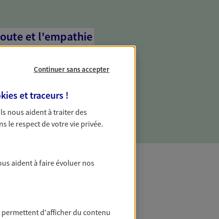
coute et l'empathie
commence d'abord par écouter, nos
 l'empathie au cœur de leurs échanges
Continuer sans accepter
re vos besoins et mieux vous soutenir
kies et traceurs
!
 Ils nous aident à traiter des
ns le respect de votre vie privée.
ous aident à faire évoluer nos
t Protection
 permettent d'afficher du contenu