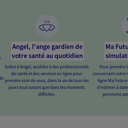
Angel, l'ange gardien de
Ma Futu
votre santé au quotidien
simulat
s
Grâce à Angel, accédez à des professionnels
Pour prendre l
de santé et des services en ligne pour
concernant votre r
de
prendre soin de vous, dans la vie de tous les
ligne Ma Future
jours tout autant que dans les moments
d'estimer à dat
difficiles.
percevrez apr