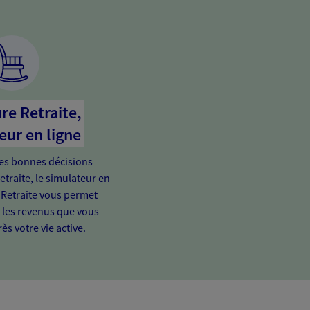
re Retraite,
eur en ligne
es bonnes décisions
etraite, le simulateur en
 Retraite vous permet
e les revenus que vous
ès votre vie active.