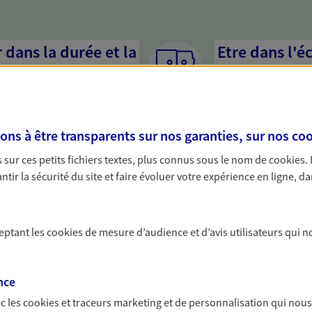
dans la durée et la
Etre dans l'é
Parce que proposer 
mandataires mettent
rojets de vie tout au long de
pour mieux comprend
us concevons notre métier : dans
en cas de difficultés.
s à être transparents sur nos garanties, sur nos
coo
 C'est en apprenant à vous
s de meilleures solutions.
sur ces petits fichiers textes, plus connus sous le nom de
cookies
.
tir la sécurité du site et faire évoluer votre expérience en ligne, da
ceptant les
cookies
de mesure d’audience et d’avis utilisateurs qui n
solutions AXA Épargne e
nce
c les
cookies et traceurs
marketing et de personnalisation qui nous