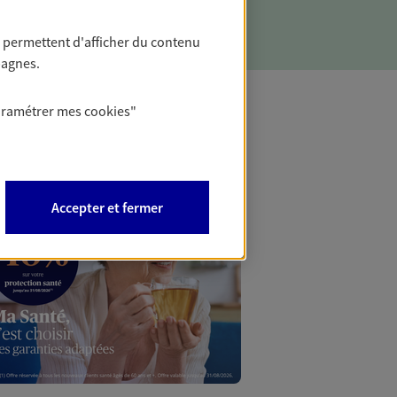
 permettent d'afficher du contenu
pagnes.
aramétrer mes
cookies
"
Mon Offr
Profitez d’une off
Accepter et fermer
nouveaux contrats,
Offre soumise à con
Epargne & Retraite.
PROFITEZ DE L'OFF