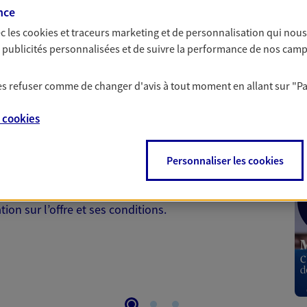
nce
c les
cookies et traceurs
marketing et de personnalisation qui nous
es publicités personnalisées et de suivre la performance de nos cam
 les refuser comme de changer d'avis à tout moment en allant sur
"P
 Santé
e
cookies
 aussi prendre soin de votre santé ? Avec le contrat Ma
Personnaliser les cookies
 votre budget et situation tout en profitant de –10% sur
et plus ; et si vous êtes un travailleur non salarié.
on sur l’offre et ses conditions.