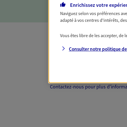
d'incapacité ou de décès.
Enrichissez votre expérie
Naviguez selon vos préférences ave
adapté à vos centres d'intérêts, d
Vous êtes libre de les accepter, de
Complémentaire
Consulter notre politique d
Et si préserver votre budget, c’était
Santé d’AXA, adaptez vos garanties à
votre cotisation, si vous avez 60 ans 
Contactez-nous pour plus d’informati