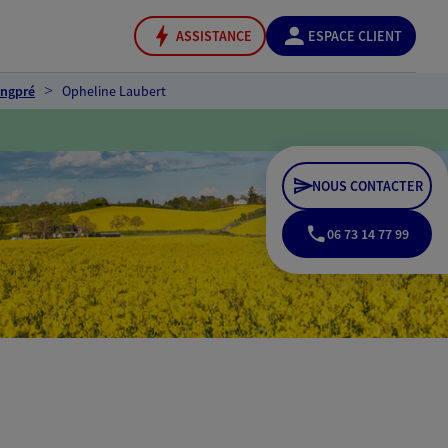
ASSISTANCE
ESPACE CLIENT
ongpré
Opheline Laubert
NOUS CONTACTER
06 73 14 77 99