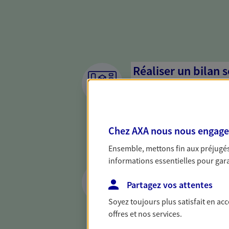
Réaliser un bilan 
de votre situation
Parce qu'avant de définir une 
d'établir un bon diagnosti
Chez AXA nous nous engageon
dresser un bilan complet de 
solide pour vous formuler de
Ensemble, mettons fin aux préjugés 
besoins.
informations essentielles pour garan
Vous protéger et 
face aux aléas de l
Partagez vos attentes
Soyez toujours plus satisfait en ac
Avec nos solutions de prévo
offres et nos services.
et protégez vos proches en ca