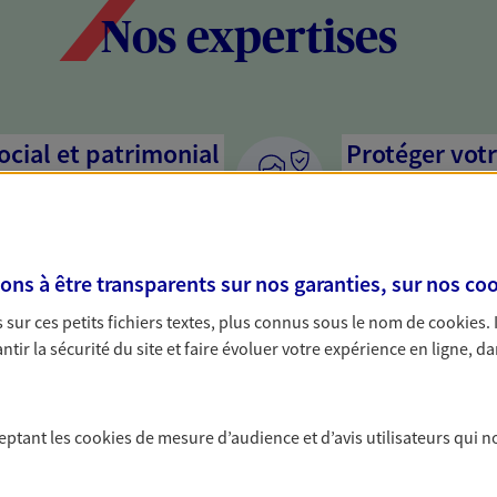
Nos expertises
social et patrimonial
Protéger votr
votre vie pri
stratégie, il est nécessaire
Nous sommes à votre
c, nous vous accompagnons pour
solutions assurantiel
s à être transparents sur nos garanties, sur nos
coo
votre situation. Une analyse
activité, mais aussi l
s conseils cohérents avec vos
interlocuteur pour t
sur ces petits fichiers textes, plus connus sous le nom de
cookies
.
tir la sécurité du site et faire évoluer votre expérience en ligne, da
protéger vos proches
Accompagner 
a vie
En tant que chef d'e
ceptant les
cookies
de mesure d’audience et d’avis utilisateurs qui n
chaque jour l'avenir 
yance, sécurisez vos ressources
conseils pour faire l
s d'accident, d'invalidité,
famille et anticiper 