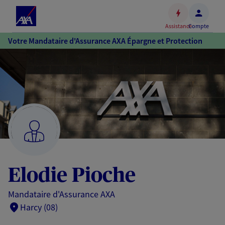
Espace
client
Assistance
Compte
Accéder
Votre Mandataire d'Assurance AXA Épargne et Protection
au
contenu
principal
Accéder
au
pied
de
page
Elodie Pioche
Mandataire d'Assurance AXA
Harcy (08)