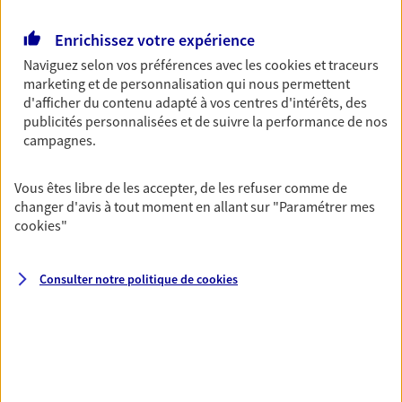
Retraite
Enrichissez votre expérience
Préparez sereinement ce nouveau chapitre de
Naviguez selon vos préférences avec les
cookies et traceurs
votre vie avec les conseils d'un expert. Découvrez
marketing et de personnalisation qui nous permettent
notre solution PER (Plan Epargne Retraite)
d'afficher du contenu adapté à vos centres d'intérêts, des
spécialement conçue pour la retraite.
publicités personnalisées et de suivre la performance de nos
campagnes.
Santé
Couvrez vos dépenses de santé ainsi que celles de
Vous êtes libre de les accepter, de les refuser comme de
votre famille avec la complémentaire santé qui
changer d'avis à tout moment en allant sur
"Paramétrer mes
vous ressemble.
cookies
"
Consulter notre politique de
cookies
Prévoyance
Pour un avenir serein, assurez-vous avec notre
contrat prévoyance. Préservez vos proches en cas
d'accident ou de maladie en optant pour les
garanties incapacité temporaire totale de travail,
invalidité ou de décès.