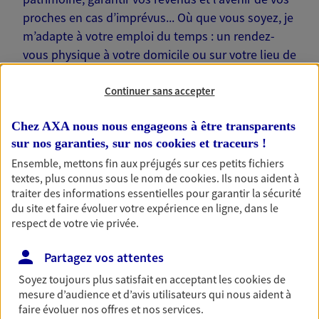
proches en cas d’imprévus... Où que vous soyez, je
m’adapte à votre emploi du temps : un rendez-
vous physique à votre domicile ou sur votre lieu de
travail… Je suis là pour échanger avec vous !
Continuer sans accepter
Chez AXA nous nous engageons à être transparents
sur nos garanties, sur nos
cookies et traceurs
!
Nos offres phares
Ensemble, mettons fin aux préjugés sur ces petits fichiers
textes, plus connus sous le nom de
cookies
. Ils nous aident à
traiter des informations essentielles pour garantir la sécurité
du site et faire évoluer votre expérience en ligne, dans le
respect de votre vie privée.
Épargne
Réalisez vos projets grâce à votre épargne : achat
Partagez vos attentes
immobilier, études des enfants ou voyage autour
du monde… Épargnez à votre rythme et
Soyez toujours plus satisfait en acceptant les
cookies
de
simplement, selon votre profil.
mesure d’audience et d’avis utilisateurs qui nous aident à
faire évoluer nos offres et nos services.