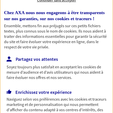
Continuer sans accepter
Chez AXA nous nous engageons à être transparents
sur nos garanties, sur nos
cookies et traceurs
!
1 résultat correspond à votre
Ensemble, mettons fin aux préjugés sur ces petits fichiers
recherche
textes, plus connus sous le nom de
cookies
. Ils nous aident à
Passer les
traiter des informations essentielles pour garantir la sécurité
résultats
du site et faire évoluer votre expérience en ligne, dans le
respect de votre vie privée.
Liste
Carte
Partagez vos attentes
Soyez toujours plus satisfait en acceptant les
cookies
de
Elodie Pioche
mesure d’audience et d’avis utilisateurs qui nous aident à
faire évoluer nos offres et nos services.
Mandataire d'Assurance AXA Epargne et
Protection
Enrichissez votre expérience
08150 Harcy
Naviguez selon vos préférences avec les
cookies et traceurs
marketing et de personnalisation qui nous permettent
06 74 04 39 08
d'afficher du contenu adapté à vos centres d'intérêts, des