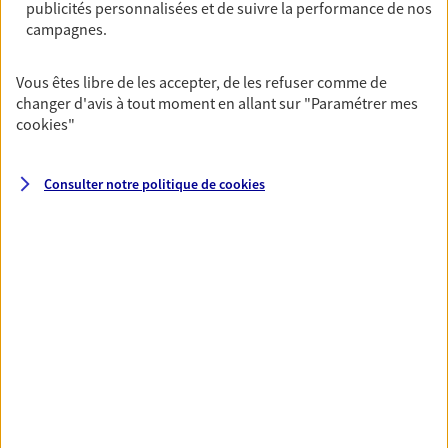
publicités personnalisées et de suivre la performance de nos
NOUS CONTACTER
campagnes.
VOIR NOTRE SITE WEB
Vous êtes libre de les accepter, de les refuser comme de
changer d'avis à tout moment en allant sur
"Paramétrer mes
N° Orias * (orias.fr) : 25007400
cookies
"
Consulter notre politique de
cookies
VOIR PLUS
AXA, toujours proche de
vous