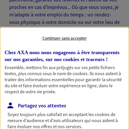
proches en cas d’imprévus... Où que vous soyez, je
m’adapte à votre emploi du temps : un rendez-
vous physique à votre domicile ou sur votre lieu de
travail… Je suis là pour échanger avec vous !
Continuer sans accepter
Chez AXA nous nous engageons à être transparents
sur nos garanties, sur nos
cookies et traceurs
!
Nos offres phares
Ensemble, mettons fin aux préjugés sur ces petits fichiers
textes, plus connus sous le nom de
cookies
. Ils nous aident à
traiter des informations essentielles pour garantir la sécurité
du site et faire évoluer votre expérience en ligne, dans le
Épargne
respect de votre vie privée.
Réalisez vos projets grâce à votre épargne : achat
Partagez vos attentes
immobilier, études des enfants ou voyage autour
du monde… Épargnez à votre rythme et
Soyez toujours plus satisfait en acceptant les
cookies
de
simplement, selon votre profil.
mesure d’audience et d’avis utilisateurs qui nous aident à
faire évoluer nos offres et nos services.