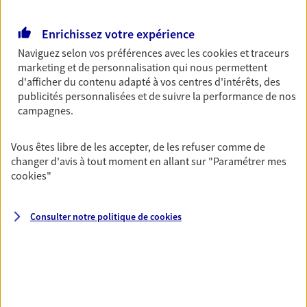
Retraite
Enrichissez votre expérience
Préparez sereinement ce nouveau chapitre de
votre vie avec les conseils d'un expert. Découvrez
Naviguez selon vos préférences avec les
cookies et traceurs
notre solution PER (Plan Epargne Retraite)
marketing et de personnalisation qui nous permettent
spécialement conçue pour la retraite.
d'afficher du contenu adapté à vos centres d'intérêts, des
publicités personnalisées et de suivre la performance de nos
campagnes.
Santé
Couvrez vos dépenses de santé ainsi que celles de
Vous êtes libre de les accepter, de les refuser comme de
votre famille avec la complémentaire santé qui
changer d'avis à tout moment en allant sur
"Paramétrer mes
vous ressemble.
cookies
"
Prévoyance
Consulter notre politique de
cookies
Pour un avenir serein, assurez-vous avec notre
contrat prévoyance. Préservez vos proches en cas
d'accident ou de maladie en optant pour les
garanties incapacité temporaire totale de travail,
invalidité ou de décès.