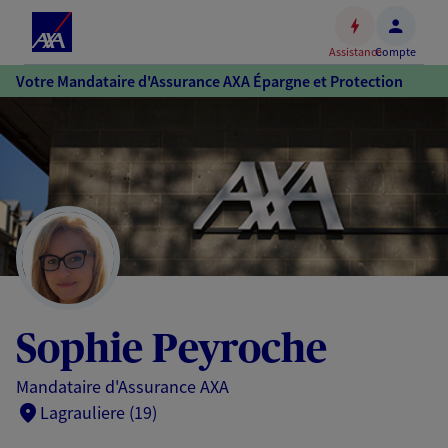
Espace
client
Assistance
Compte
Accéder
Votre Mandataire d'Assurance AXA Épargne et Protection
au
contenu
principal
Accéder
au
pied
de
page
Sophie Peyroche
Mandataire d'Assurance AXA
Lagrauliere (19)