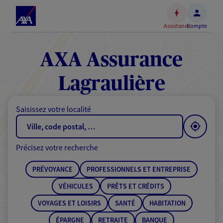
Espace
client
Assistance
Compte
Accéder
au
contenu
AXA Assurance
principal
Accéder
Lagraulière
au
pied
Saisissez votre localité
de
page
Précisez votre recherche
PRÉVOYANCE
PROFESSIONNELS ET ENTREPRISE
VÉHICULES
PRÊTS ET CRÉDITS
VOYAGES ET LOISIRS
SANTÉ
HABITATION
ÉPARGNE
RETRAITE
BANQUE