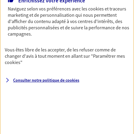
Enrichissez votre expérience
06 86 50 19 58
Naviguez selon vos préférences avec les
cookies et traceurs
marketing et de personnalisation qui nous permettent
d'afficher du contenu adapté à vos centres d'intérêts, des
NOUS CONTACTER
publicités personnalisées et de suivre la performance de nos
campagnes.
VOIR NOTRE SITE WEB
Vous êtes libre de les accepter, de les refuser comme de
N° Orias * (orias.fr) : 24006884
changer d'avis à tout moment en allant sur
"Paramétrer mes
cookies
"
Sophie Peyroche
Consulter notre politique de
cookies
Mandataire d'Assurance AXA Epargne et
Protection
19700 Lagrauliere
06 43 72 37 80
NOUS CONTACTER