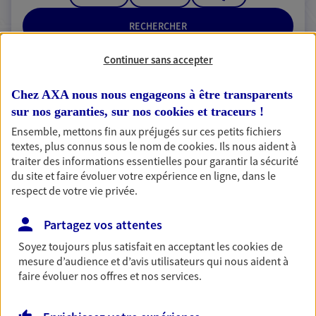
RECHERCHER
Continuer sans accepter
Chez AXA nous nous engageons à être transparents
2 résultats correspondent à votre
sur nos garanties, sur nos
cookies et traceurs
!
recherche
Passer les
Ensemble, mettons fin aux préjugés sur ces petits fichiers
résultats
textes, plus connus sous le nom de
cookies
. Ils nous aident à
traiter des informations essentielles pour garantir la sécurité
du site et faire évoluer votre expérience en ligne, dans le
Liste
Carte
respect de votre vie privée.
Partagez vos attentes
Vincent Vergnier
Soyez toujours plus satisfait en acceptant les
cookies
de
Mandataire d'Assurance AXA Epargne et
mesure d’audience et d’avis utilisateurs qui nous aident à
Protection
faire évoluer nos offres et nos services.
19700 Lagrauliere