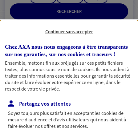
RECHERCHER
Continuer sans accepter
2 résultats correspondent à votre
Chez AXA nous nous engageons à être transparents
recherche
sur nos garanties, sur nos
cookies et traceurs
!
Passer les
résultats
Ensemble, mettons fin aux préjugés sur ces petits fichiers
textes, plus connus sous le nom de
cookies
. Ils nous aident à
traiter des informations essentielles pour garantir la sécurité
Liste
Carte
du site et faire évoluer votre expérience en ligne, dans le
respect de votre vie privée.
Partagez vos attentes
Audrey Lager
Soyez toujours plus satisfait en acceptant les
cookies
de
Conseiller AXA Epargne et Protection
mesure d’audience et d’avis utilisateurs qui nous aident à
faire évoluer nos offres et nos services.
19300 Egletons