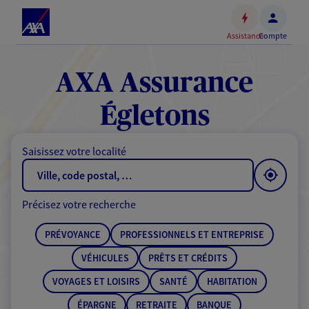
Espace
client
Assistance
Compte
Accéder
au
contenu
AXA Assurance
principal
Accéder
Égletons
au
pied
Saisissez votre localité
de
page
Précisez votre recherche
PRÉVOYANCE
PROFESSIONNELS ET ENTREPRISE
VÉHICULES
PRÊTS ET CRÉDITS
VOYAGES ET LOISIRS
SANTÉ
HABITATION
ÉPARGNE
RETRAITE
BANQUE