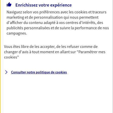
Enrichissez votre expérience
06 82 76 33 26
Naviguez selon vos préférences avec les
cookies et traceurs
marketing et de personnalisation qui nous permettent
NOUS CONTACTER
d'afficher du contenu adapté à vos centres d'intérêts, des
publicités personnalisées et de suivre la performance de nos
VOIR NOTRE SITE WEB
campagnes.
Vous êtes libre de les accepter, de les refuser comme de
changer d'avis à tout moment en allant sur
"Paramétrer mes
cookies
"
Valade Et Valade
Agents Généraux d'assurance exclusif AXA
Consulter notre politique de
cookies
France
42 Av Charles De Gaulle, 19300 Egletons
Horaires :
Fermé
Ouvre le 17 août à 09:00
05 55 93 32 12