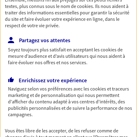
textes, plus connus sous le nom de
cookies
. Ils nous aident à
Découvrir les offres Épargne
traiter des informations essentielles pour garantir la sécurité
du site et faire évoluer votre expérience en ligne, dans le
respect de votre vie privée.
Retraite
Préparez sereinement ce nouveau chapitre de
Partagez vos attentes
votre vie avec les conseils d'un expert. Découvrez
notre solution PER (Plan Epargne Retraite)
Soyez toujours plus satisfait en acceptant les
cookies
de
spécialement conçue pour la retraite.
mesure d’audience et d’avis utilisateurs qui nous aident à
faire évoluer nos offres et nos services.
Découvrir l'offre Retraite
Enrichissez votre expérience
Prévoyance
Naviguez selon vos préférences avec les
cookies et traceurs
marketing et de personnalisation qui nous permettent
Pour un avenir serein, assurez-vous avec notre
d'afficher du contenu adapté à vos centres d'intérêts, des
contrat prévoyance. Préservez vos proches en cas
publicités personnalisées et de suivre la performance de nos
d'accident ou de maladie en optant pour les
campagnes.
garanties incapacité temporaire totale de travail,
invalidité ou de décès.
Vous êtes libre de les accepter, de les refuser comme de
Découvrir l'offre Prévoyance