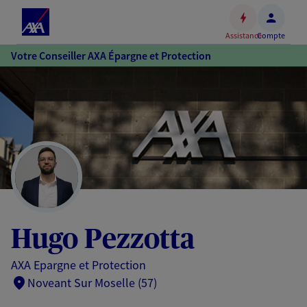
Espace
client
Assistance
Compte
Accéder
Votre Conseiller AXA Épargne et Protection
au
contenu
principal
Accéder
au
pied
de
page
Hugo Pezzotta
AXA Epargne et Protection
Noveant Sur Moselle (57)