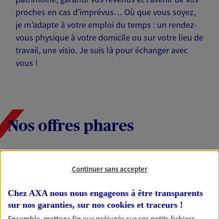
proches en cas d’imprévus… Où que vous soyez,
je m’adapte à votre emploi du temps : un rendez-
vous physique à votre domicile ou sur votre lieu de
travail, une visio. Je suis là pour échanger avec
vous !
Nos offres phares
Épargne
Continuer sans accepter
Réalisez vos projets grâce à votre épargne : achat
immobilier, études des enfants ou voyage autour
Chez AXA nous nous engageons à être transparents
du monde… Épargnez à votre rythme et
sur nos garanties, sur nos
cookies et traceurs
!
simplement, selon votre profil.
Ensemble, mettons fin aux préjugés sur ces petits fichiers