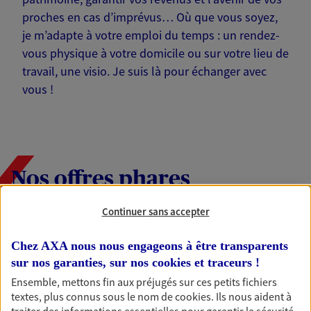
proches en cas d’imprévus… Où que vous soyez,
je m’adapte à votre emploi du temps : un rendez-
vous physique à votre domicile ou sur votre lieu de
travail, une visio. Je suis là pour échanger avec
vous !
Nos offres phares
Continuer sans accepter
Épargne
Chez AXA nous nous engageons à être transparents
Réalisez vos projets grâce à votre épargne : achat
sur nos garanties, sur nos
cookies et traceurs
!
immobilier, études des enfants ou voyage autour
Ensemble, mettons fin aux préjugés sur ces petits fichiers
du monde… Épargnez à votre rythme et
textes, plus connus sous le nom de
cookies
. Ils nous aident à
simplement, selon votre profil.