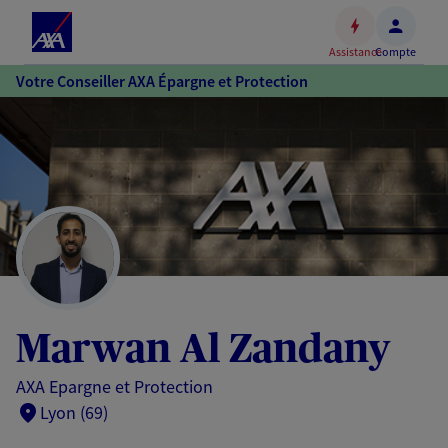
Espace
client
Assistance
Compte
Accéder
Votre Conseiller AXA Épargne et Protection
au
contenu
principal
Accéder
au
pied
de
page
Marwan Al Zandany
AXA Epargne et Protection
Lyon (69)