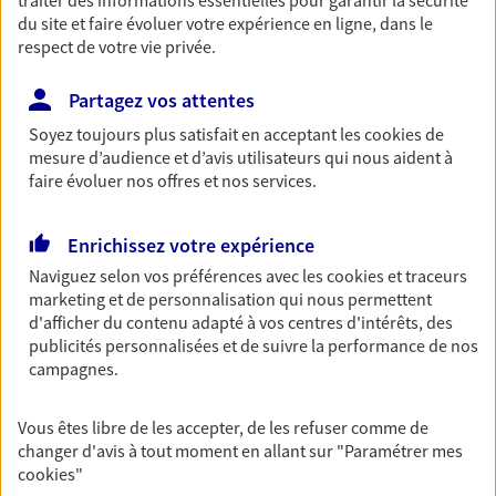
traiter des informations essentielles pour garantir la sécurité
du site et faire évoluer votre expérience en ligne, dans le
Découvrir les offres Épargne
respect de votre vie privée.
Partagez vos attentes
Retraite
Préparez sereinement ce nouveau chapitre de
Soyez toujours plus satisfait en acceptant les
cookies
de
votre vie avec les conseils d'un expert. Découvrez
mesure d’audience et d’avis utilisateurs qui nous aident à
notre solution PER (Plan Epargne Retraite)
faire évoluer nos offres et nos services.
spécialement conçue pour la retraite.
Enrichissez votre expérience
Découvrir l'offre Retraite
Naviguez selon vos préférences avec les
cookies et traceurs
marketing et de personnalisation qui nous permettent
Prévoyance
d'afficher du contenu adapté à vos centres d'intérêts, des
publicités personnalisées et de suivre la performance de nos
Pour un avenir serein, assurez-vous avec notre
campagnes.
contrat prévoyance. Préservez vos proches en cas
d'accident ou de maladie en optant pour les
garanties incapacité temporaire totale de travail,
Vous êtes libre de les accepter, de les refuser comme de
invalidité ou de décès.
changer d'avis à tout moment en allant sur
"Paramétrer mes
cookies
"
Découvrir l'offre Prévoyance