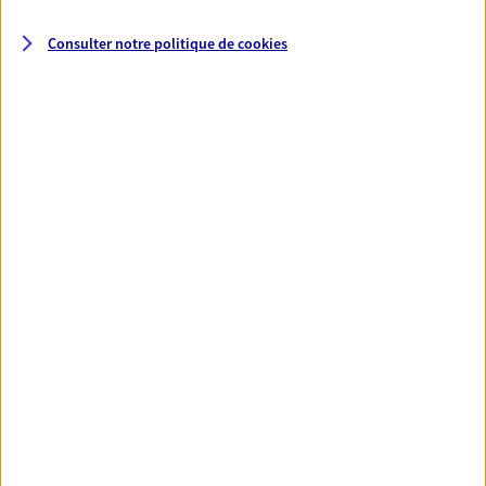
Consulter notre politique de
cookies
Santé
Couvrez vos dépenses de santé ainsi que celles de
votre famille avec la complémentaire santé qui
vous ressemble.
Découvrir l'offre Santé
VOIR TOUTES NOS OFFRES
Nos expertises
Réaliser un bilan social et