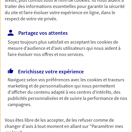
traiter des informations essentielles pour garantir la sécurité
Retraite
du site et faire évoluer votre expérience en ligne, dans le
Préparez sereinement ce nouveau chapitre de
respect de votre vie privée.
votre vie avec les conseils d'un expert. Découvrez
notre solution PER (Plan Epargne Retraite)
Partagez vos attentes
spécialement conçue pour la retraite.
Soyez toujours plus satisfait en acceptant les
cookies
de
mesure d’audience et d’avis utilisateurs qui nous aident à
Santé
faire évoluer nos offres et nos services.
Couvrez vos dépenses de santé ainsi que celles de
votre famille avec la complémentaire santé qui
Enrichissez votre expérience
vous ressemble.
Naviguez selon vos préférences avec les
cookies et traceurs
marketing et de personnalisation qui nous permettent
d'afficher du contenu adapté à vos centres d'intérêts, des
Prévoyance
publicités personnalisées et de suivre la performance de nos
Pour un avenir serein, assurez-vous avec notre
campagnes.
contrat prévoyance. Préservez vos proches en cas
d'accident ou de maladie en optant pour les
garanties incapacité temporaire totale de travail,
Vous êtes libre de les accepter, de les refuser comme de
invalidité ou de décès.
changer d'avis à tout moment en allant sur
"Paramétrer mes