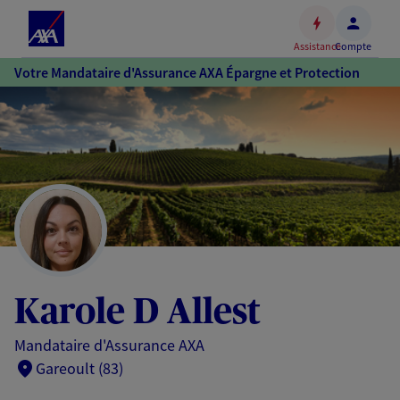
Espace
client
Assistance
Compte
Accéder
Votre Mandataire d'Assurance AXA Épargne et Protection
au
contenu
principal
Accéder
au
pied
de
page
Karole D Allest
Mandataire d'Assurance AXA
Gareoult (83)